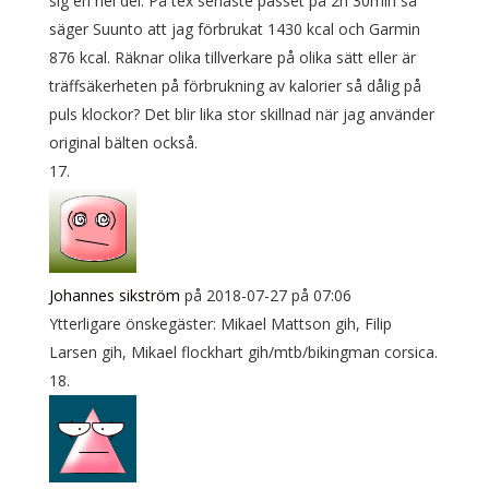
sig en hel del. På tex senaste passet på 2h 30min så
säger Suunto att jag förbrukat 1430 kcal och Garmin
876 kcal. Räknar olika tillverkare på olika sätt eller är
träffsäkerheten på förbrukning av kalorier så dålig på
puls klockor? Det blir lika stor skillnad när jag använder
original bälten också.
Johannes sikström
på 2018-07-27 på 07:06
Ytterligare önskegäster: Mikael Mattson gih, Filip
Larsen gih, Mikael flockhart gih/mtb/bikingman corsica.