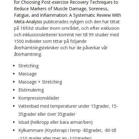
for Choosing Post-exercise Recovery Techniques to
Reduce Markers of Muscle Damage, Soreness,
Fatigue, and Inflammation: A Systematic Review With
Meta-Analysis
publicerades nyligen och den har tittat
på 1693st studier inom området, och efter exklusion
och inklusionskriterier kommit ner till 99 studier med
1500 individer som tittar på följande
återhämtningstekniker och hur de påverkar vår
återhämtning.
Stretching
Massage
Massage + Stretching
Elstimulering
Kompressionskläder
Vattenbad med temperaturer under 15grader, 15-
35grader eller över 35grader
Isbad (helkropp eller bara armar/ben)
Kylkammare (Kryoterapi i temp -80grader, -80 till
-110 grader eller mer än -110grader)