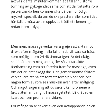
aktiva i x antal minuter kommer leda till ännu större
tömning av glykogendepåerna och att då fortsätta röra
på två tömda ben kommer slita på dem onödigt
mycket, speciellt då om du ska prestera eller som i det
här fallet, mäta av din upplevda trötthet i benen igen,
redan inom 1 dygn.
Men men, massage verkar vara grejen att sikta mot
direkt efter målgång. I alla fall om du vill vara så fräsch
som möjligt inom 24-48 timmar igen. Är det riktigt
snabb återhämtning som gäller så verkar aktiv
återhämtning vara att föredra framför massage, även
om det är jämt skägg där. Den gemensamma faktorn
verkar vara att ha ett fortsatt förhöjt blodflöde och
någon form av rörelse i muskeln även efter målgång.
Och något säger mig att du säkert kan promenera
(aktiv återhämtning) till massagetältet, bli knådad en
kvart och sen promenera vidare.
För många så är säkert även den avslappnande delen