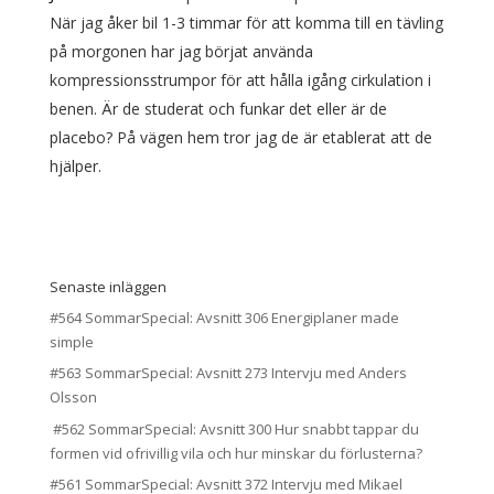
När jag åker bil 1-3 timmar för att komma till en tävling
på morgonen har jag börjat använda
kompressionsstrumpor för att hålla igång cirkulation i
benen. Är de studerat och funkar det eller är de
placebo? På vägen hem tror jag de är etablerat att de
hjälper.
Senaste inläggen
#564 SommarSpecial: Avsnitt 306 Energiplaner made
simple
#563 SommarSpecial: Avsnitt 273 Intervju med Anders
Olsson
#562 SommarSpecial: Avsnitt 300 Hur snabbt tappar du
formen vid ofrivillig vila och hur minskar du förlusterna?
#561 SommarSpecial: Avsnitt 372 Intervju med Mikael