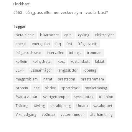
Flockhart
#560 – Långpass eller mer veckovolym – vad är bäst?
Taggar
beta-alanin
bikarbonat
cykel
cykling
elektrolyter
energi
energiplan
faq
fett
frågeavsnitt
frågor och svar
intervaller
intervju
ironman
koffein
kolhydrater
kost
kosttillskott
laktat
LCHF
lyssnarfrågor
längdskidor
löpning
magproblem
nitrat
prestation
presteramera
protein
salt
skidor
sportdryck
styrketräning
Svarta vinbär
sverigetrampet
syreupptag
triathlon
Träning
tävling
ultralöpning
Umara
vasaloppet
Viktnedgång
vo2max
vätternrundan
återhämtning