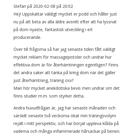
Stefan
på 2020-02-08 på 20:02
Hej! Uppskattar väldigt mycket er podd och håller just
nu på att beta av alla äldre avsnitt efter att ha lyssnat
på dom nyaste, fantastisk utveckling i ert
producerande.
Över till frågorna så har jag senaste tiden fått väldigt
mycket reklam för massagepistoler och undrar hur
effektiva dom är för återhämtningen egentligen? Finns
det andra saker att tänka på kring dom när det gäller
just återhämtning, träning osv?
Man hör mycket anekdotiska bevis men undrar om det
finns studier m.m. som styrker detta.
Andra huvudfrågan är, jag har senaste månaden och
särskilt senaste två veckorna ökat min träningsvolym
rejält i mitt perspektiv, och har börjat uppleva klåda på
vaderna och många inflammerade hårsäckar på benen.