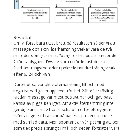
Resultat
Om vi först bara tittat brett på resultaten så ser vi att
massage och aktiv återhämtning verkar vara de två
metoder som ger mest ”bang for the bucks” under de
2 första dygnen. Dvs de som utförde just dessa
återhämtningsmetoder upplevde mindre träningsvärk
efter 6, 24 och 48h.
Däremot så var aktiv återhämtning till och med
negativt vad gäller upplevd trötthet 24h efter tävling.
Medan massage var mest positivt här och gav bäst
känsla av pigga ben igen. Att aktiv återhämtning inte
ger dig känslan av lika fräscha ben efter ett dygn är
svårt att ge ett bra svar på baserat på denna studie
med samlad data. Men spontant är vår gissning att ben
som t.ex precis sprungit i mål och sedan fortsätter vara