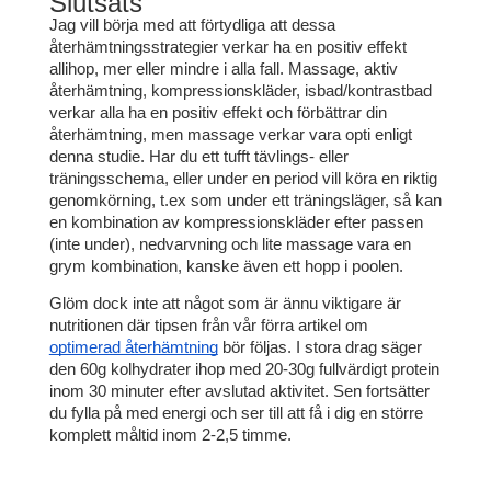
Slutsats
Jag vill börja med att förtydliga att dessa 
återhämtningsstrategier verkar ha en positiv effekt 
allihop, mer eller mindre i alla fall. Massage, aktiv 
återhämtning, kompressionskläder, isbad/kontrastbad 
verkar alla ha en positiv effekt och förbättrar din 
återhämtning, men massage verkar vara opti enligt 
denna studie. Har du ett tufft tävlings- eller 
träningsschema, eller under en period vill köra en riktig 
genomkörning, t.ex som under ett träningsläger, så kan 
en kombination av kompressionskläder efter passen 
(inte under), nedvarvning och lite massage vara en 
grym kombination, kanske även ett hopp i poolen.
Glöm dock inte att något som är ännu viktigare är 
nutritionen där tipsen från vår förra artikel om 
optimerad återhämtning
 bör följas. I stora drag säger 
den 60g kolhydrater ihop med 20-30g fullvärdigt protein 
inom 30 minuter efter avslutad aktivitet. Sen fortsätter 
du fylla på med energi och ser till att få i dig en större 
komplett måltid inom 2-2,5 timme.