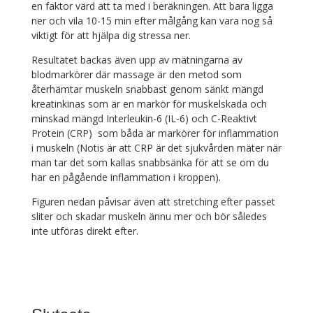
en faktor värd att ta med i beräkningen. Att bara ligga
ner och vila 10-15 min efter målgång kan vara nog så
viktigt för att hjälpa dig stressa ner.
Resultatet backas även upp av mätningarna av
blodmarkörer där massage är den metod som
återhämtar muskeln snabbast genom sänkt mängd
kreatinkinas som är en markör för muskelskada och
minskad mängd Interleukin-6 (IL-6) och C-Reaktivt
Protein (CRP) som båda är markörer för inflammation
i muskeln (Notis är att CRP är det sjukvården mäter när
man tar det som kallas snabbsänka för att se om du
har en pågående inflammation i kroppen).
Figuren nedan påvisar även att stretching efter passet
sliter och skadar muskeln ännu mer och bör således
inte utföras direkt efter.