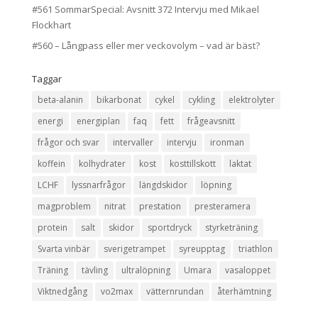
#561 SommarSpecial: Avsnitt 372 Intervju med Mikael
Flockhart
#560 – Långpass eller mer veckovolym – vad är bäst?
Taggar
beta-alanin
bikarbonat
cykel
cykling
elektrolyter
energi
energiplan
faq
fett
frågeavsnitt
frågor och svar
intervaller
intervju
ironman
koffein
kolhydrater
kost
kosttillskott
laktat
LCHF
lyssnarfrågor
längdskidor
löpning
magproblem
nitrat
prestation
presteramera
protein
salt
skidor
sportdryck
styrketräning
Svarta vinbär
sverigetrampet
syreupptag
triathlon
Träning
tävling
ultralöpning
Umara
vasaloppet
Viktnedgång
vo2max
vätternrundan
återhämtning