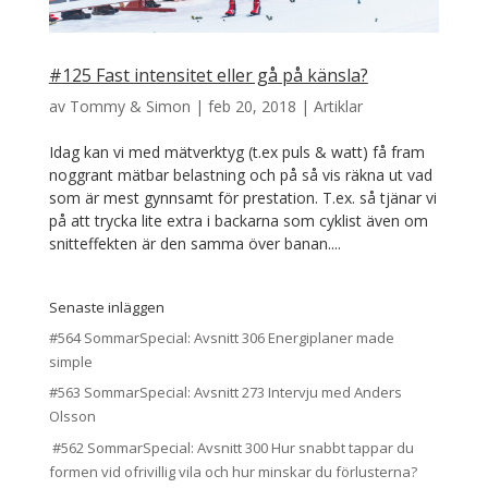
#125 Fast intensitet eller gå på känsla?
av
Tommy & Simon
|
feb 20, 2018
|
Artiklar
Idag kan vi med mätverktyg (t.ex puls & watt) få fram
noggrant mätbar belastning och på så vis räkna ut vad
som är mest gynnsamt för prestation. T.ex. så tjänar vi
på att trycka lite extra i backarna som cyklist även om
snitteffekten är den samma över banan....
Senaste inläggen
#564 SommarSpecial: Avsnitt 306 Energiplaner made
simple
#563 SommarSpecial: Avsnitt 273 Intervju med Anders
Olsson
#562 SommarSpecial: Avsnitt 300 Hur snabbt tappar du
formen vid ofrivillig vila och hur minskar du förlusterna?