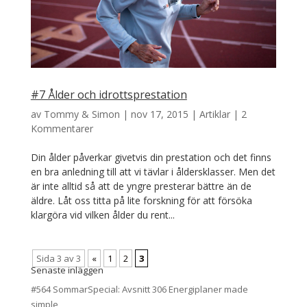
#7 Ålder och idrottsprestation
av
Tommy & Simon
|
nov 17, 2015
|
Artiklar
|
2
Kommentarer
Din ålder påverkar givetvis din prestation och det finns
en bra anledning till att vi tävlar i åldersklasser. Men det
är inte alltid så att de yngre presterar bättre än de
äldre. Låt oss titta på lite forskning för att försöka
klargöra vid vilken ålder du rent...
Sida 3 av 3
«
1
2
3
Senaste inläggen
#564 SommarSpecial: Avsnitt 306 Energiplaner made
simple