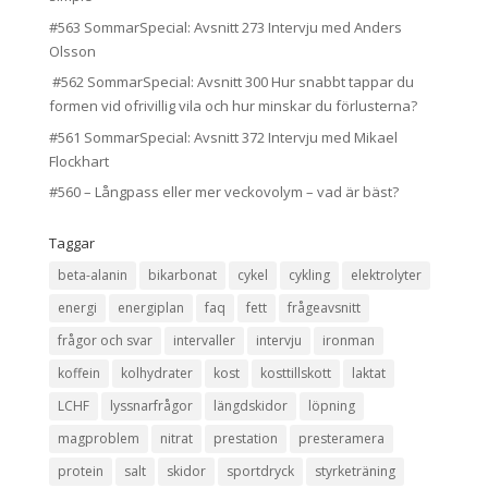
#563 SommarSpecial: Avsnitt 273 Intervju med Anders
Olsson
#562 SommarSpecial: Avsnitt 300 Hur snabbt tappar du
formen vid ofrivillig vila och hur minskar du förlusterna?
#561 SommarSpecial: Avsnitt 372 Intervju med Mikael
Flockhart
#560 – Långpass eller mer veckovolym – vad är bäst?
Taggar
beta-alanin
bikarbonat
cykel
cykling
elektrolyter
energi
energiplan
faq
fett
frågeavsnitt
frågor och svar
intervaller
intervju
ironman
koffein
kolhydrater
kost
kosttillskott
laktat
LCHF
lyssnarfrågor
längdskidor
löpning
magproblem
nitrat
prestation
presteramera
protein
salt
skidor
sportdryck
styrketräning