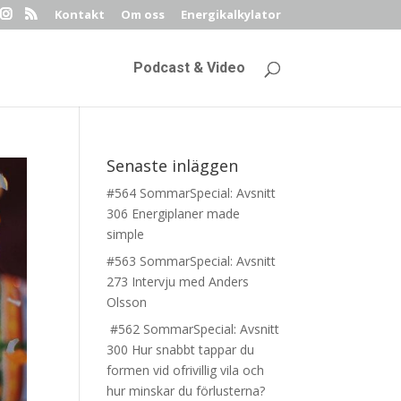
Kontakt
Om oss
Energikalkylator
Podcast & Video
Senaste inläggen
#564 SommarSpecial: Avsnitt
306 Energiplaner made
simple
#563 SommarSpecial: Avsnitt
273 Intervju med Anders
Olsson
#562 SommarSpecial: Avsnitt
300 Hur snabbt tappar du
formen vid ofrivillig vila och
hur minskar du förlusterna?