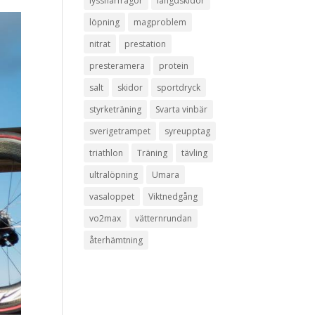
lyssnarfrågor
längdskidor
löpning
magproblem
nitrat
prestation
presteramera
protein
salt
skidor
sportdryck
styrketräning
Svarta vinbär
sverigetrampet
syreupptag
triathlon
Träning
tävling
ultralöpning
Umara
vasaloppet
Viktnedgång
vo2max
vätternrundan
återhämtning