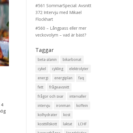
#561 SommarSpecial: Avsnitt
372 Intervju med Mikael
Flockhart
#560 – Långpass eller mer
veckovolym – vad är bäst?
Taggar
beta-alanin
bikarbonat
cykel
cykling
elektrolyter
energi
energiplan
faq
fett
frågeavsnitt
frågor och svar
intervaller
 4
intervju
ironman
koffein
 hög
kolhydrater
kost
kosttillskott
laktat
LCHF