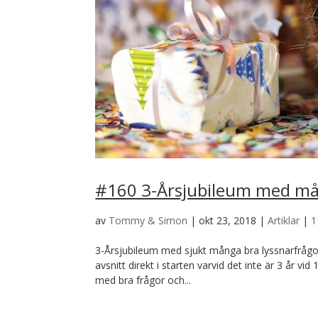
#160 3-Årsjubileum med mån
av
Tommy & Simon
|
okt 23, 2018
|
Artiklar
|
1
3-Årsjubileum med sjukt många bra lyssnarfrågor
avsnitt direkt i starten varvid det inte är 3 år vi
med bra frågor och...