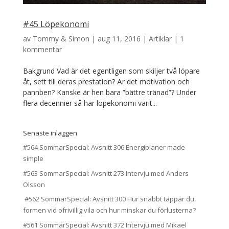
#45 Löpekonomi
av
Tommy & Simon
|
aug 11, 2016
|
Artiklar
|
1
kommentar
Bakgrund Vad är det egentligen som skiljer två löpare
åt, sett till deras prestation? Är det motivation och
pannben? Kanske är hen bara ”bättre tränad”? Under
flera decennier så har löpekonomi varit...
Senaste inläggen
#564 SommarSpecial: Avsnitt 306 Energiplaner made
simple
#563 SommarSpecial: Avsnitt 273 Intervju med Anders
Olsson
#562 SommarSpecial: Avsnitt 300 Hur snabbt tappar du
formen vid ofrivillig vila och hur minskar du förlusterna?
#561 SommarSpecial: Avsnitt 372 Intervju med Mikael