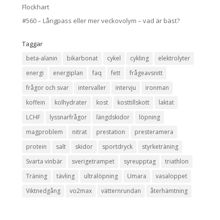
Flockhart
#560 – Långpass eller mer veckovolym – vad är bäst?
Taggar
beta-alanin
bikarbonat
cykel
cykling
elektrolyter
energi
energiplan
faq
fett
frågeavsnitt
frågor och svar
intervaller
intervju
ironman
koffein
kolhydrater
kost
kosttillskott
laktat
LCHF
lyssnarfrågor
längdskidor
löpning
magproblem
nitrat
prestation
presteramera
protein
salt
skidor
sportdryck
styrketräning
Svarta vinbär
sverigetrampet
syreupptag
triathlon
Träning
tävling
ultralöpning
Umara
vasaloppet
Viktnedgång
vo2max
vätternrundan
återhämtning