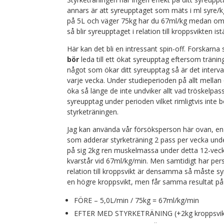
annars är att syreupptaget som mäts i ml syre/kg
på 5L och väger 75kg har du 67ml/kg medan om d
så blir syreupptaget i relation till kroppsvikten is
Här kan det bli en intressant spin-off. Forskarna
bör
leda till ett ökat syreupptag eftersom tränin
något som ökar ditt syreupptag så är det interva
varje vecka. Under studieperioden på allt mellan
öka så länge de inte undviker allt vad tröskelpass
syreupptag under perioden vilket rimligtvis inte
styrketräningen.
Jag kan använda vår försöksperson här ovan, en
som adderar styrketräning 2 pass per vecka unde
på sig 2kg ren muskelmassa under detta 12-vecko
kvarstår vid 67ml/kg/min. Men samtidigt har pe
relation till kroppsvikt är densamma så måste sy
en högre kroppsvikt, men får samma resultat på
FÖRE – 5,0L/min / 75kg = 67ml/kg/min
EFTER MED STYRKETRÄNING (+2kg kroppsvikt)