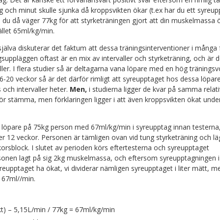
 och minut skulle sjunka då kroppsvikten ökar (t.ex har du ett syreu
u då väger 77kg för att styrketräningen gjort att din muskelmassa 
tället 65ml/kg/min.
 själva diskuterar det faktum att dessa träningsinterventioner i många f
gsuppläggen oftast är en mix av intervaller och styrketräning, och är d
ller. I flera studier så är deltagarna vana löpare med en hög tränings
 6-20 veckor så är det därför rimligt att syreupptaget hos dessa löpar
 och intervaller heter.
Men,
i studierna ligger de kvar på samma relat
 bör stämma, men förklaringen ligger i att även kroppsvikten ökat unde
 löpare på 75kg person med 67ml/kg/min i syreupptag innan testerna
r 12 veckor. Personen är tämligen ovan vid tung styrketräning och lä
rsblock. I slutet av perioden körs eftertesterna och syreupptaget
rsonen lagt på sig 2kg muskelmassa, och eftersom syreupptagningen i
reupptaget ha ökat, vi dividerar nämligen syreupptaget i liter mätt, m
 67ml//min.
 – 5,15L/min / 77kg = 67ml/kg/min