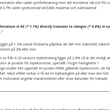
prestation eller sänkt syreförbrukning men det korrelerar väl och för v
ed 0,7% sänkt syrekostnad vid både maximal och submaximal
terations in RE (* 1.1%) directly translate to changes (* 0.8%) in su
.”
gger på 1-2% varvid forskarna påpekar att det mer statistiskt säkerst
konomi på 2% eller mer.
e från 6-20 veckors styrketräning ligger på 2-8% så är det rimligt at
ckor är positivt för löpekonomin, speciellt i högre hastigheter /
nga studier inte uppmätt en positiv effekt gällande löpekonomi i de fal
t. Mest effekt verkar vi få vid en löphastighet på eller över den fart 
t motsvarar ungefär maratonfarten eller strax därunder för tränade
ag. Det är kanske ett förvånansvärt positivt svar eftersom en rimlig t