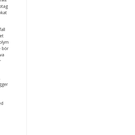
pptag
ökat
all
et
volym
e bör
iva
r
,
gger
ed