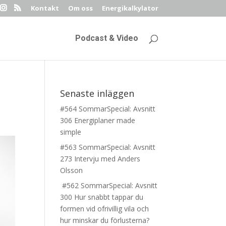
Kontakt
Om oss
Energikalkylator
Podcast & Video
Senaste inläggen
#564 SommarSpecial: Avsnitt
306 Energiplaner made
simple
#563 SommarSpecial: Avsnitt
273 Intervju med Anders
Olsson
#562 SommarSpecial: Avsnitt
300 Hur snabbt tappar du
formen vid ofrivillig vila och
hur minskar du förlusterna?