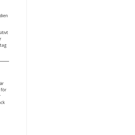
udien
itivt
r
ptag
är
 för
r
ack
n