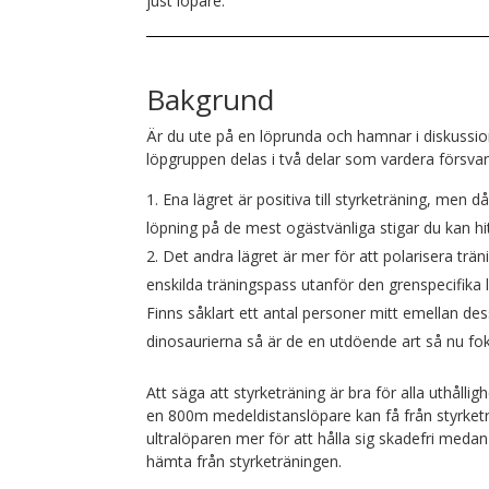
just löpare.
Bakgrund
Är du ute på en löprunda och hamnar i diskussi
löpgruppen delas i två delar som vardera försvar
Ena lägret är positiva till styrketräning, men 
löpning på de mest ogästvänliga stigar du kan hit
Det andra lägret är mer för att polarisera trä
enskilda träningspass utanför den grenspecifika 
Finns såklart ett antal personer mitt emellan d
dinosaurierna så är de en utdöende art så nu fok
Att säga att styrketräning är bra för alla uthållig
en 800m medeldistanslöpare kan få från styrket
ultralöparen mer för att hålla sig skadefri meda
hämta från styrketräningen.