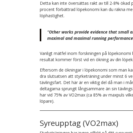
Detta kan inte översättas rakt av till 2-8% ökad 
procent förbättrad löpekonomi kan du räkna m
löphastighet.
“Other works provide evidence that small al
maximal and maximal running performance
Vanligt mätfel inom forskningen på löpekonomi li
resultat kommer först vid en ökning av din löpe
Eftersom de ökningar i löpekonomi som man kan s
dra slutsatsen att styrketräning under minst 6 ve
tävlingsfart. Det här är en viktig del då man i må
deltagarna sprungit långsammare än sin tävlingsfar
har vid 75% av VO2max (ca 85% av maxpuls vilke
löpare).
Syreupptag (VO2max)
Styrketräningen har ingen effekt på ditt syreuppt