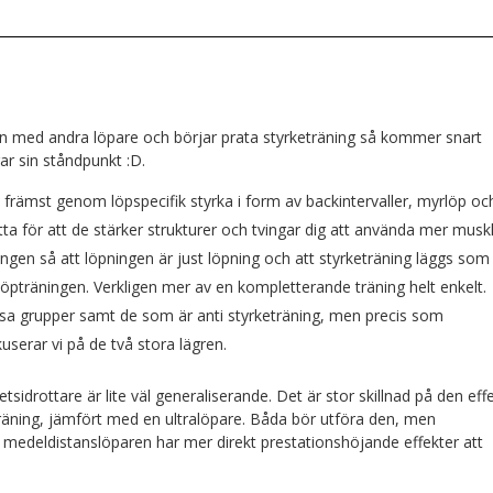
on med andra löpare och börjar prata styrketräning så kommer snart
ar sin ståndpunkt :D.
då främst genom löpspecifik styrka i form av backintervaller, myrlöp oc
ta för att de stärker strukturer och tvingar dig att använda mer muskl
ningen så att löpningen är just löpning och att styrketräning läggs som
löpträningen. Verkligen mer av en kompletterande träning helt enkelt.
essa grupper samt de som är anti styrketräning, men precis som
userar vi på de två stora lägren.
hetsidrottare är lite väl generaliserande. Det är stor skillnad på den eff
räning, jämfört med en ultralöpare. Båda bör utföra den, men
n medeldistanslöparen har mer direkt prestationshöjande effekter att