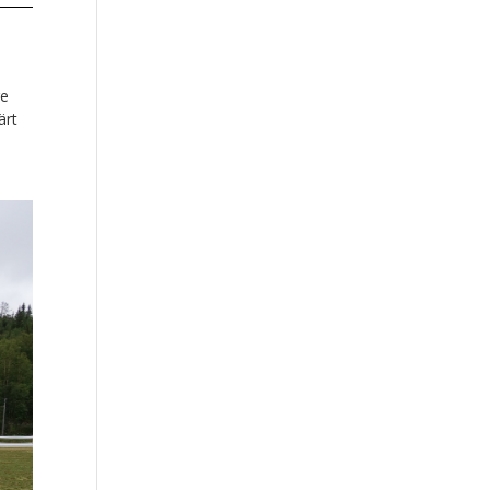
re
ärt