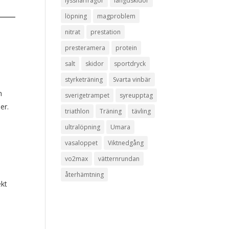
lyssnarfrågor
längdskidor
löpning
magproblem
nitrat
prestation
presteramera
protein
salt
skidor
sportdryck
styrketräning
Svarta vinbär
h
sverigetrampet
syreupptag
er.
triathlon
Träning
tävling
ultralöpning
Umara
vasaloppet
Viktnedgång
vo2max
vätternrundan
återhämtning
ekt