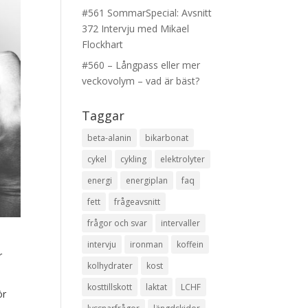
#561 SommarSpecial: Avsnitt
372 Intervju med Mikael
Flockhart
#560 – Långpass eller mer
veckovolym – vad är bäst?
Taggar
beta-alanin
bikarbonat
cykel
cykling
elektrolyter
energi
energiplan
faq
fett
frågeavsnitt
frågor och svar
intervaller
intervju
ironman
koffein
r
kolhydrater
kost
kosttillskott
laktat
LCHF
ör