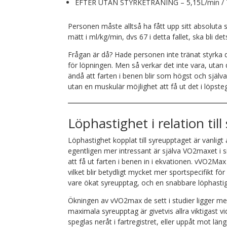
EFTER UTAN STYRKETRÄNING – 5,15L/min / 7
Personen måste alltså ha fått upp sitt absoluta 
mätt i ml/kg/min, dvs 67 i detta fallet, ska bli d
Frågan är då? Hade personen inte tränat styrka 
för löpningen. Men så verkar det inte vara, u
ändå att farten i benen blir som högst och själ
utan en muskulär möjlighet att få ut det i löpste
Löphastighet i relation ti
Löphastighet kopplat till syreupptaget är vanligt
egentligen mer intressant är själva VO2maxet i 
att få ut farten i benen in i ekvationen. vVO2Ma
vilket blir betydligt mycket mer sportspecifikt fö
vare ökat syreupptag, och en snabbare löphastigh
Ökningen av vVO2max de sett i studier ligger mell
maximala syreupptag är givetvis allra viktigast v
speglas neråt i fartregistret, eller uppåt mot län