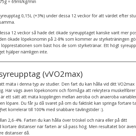
5g = 69ml/kg/min
syreupptag 0,15L (+3%) under dessa 12 veckor för att värdet efter st
etsamma.
dessa 12 veckor så hade det ökade syreupptaget kanske varit mer pos
tan den ökade löpekonomin på 2-8% som kommer av styrketräningen gö
va löpprestationen som bäst hos de som styrketränar. Ett högt syreup
get hjälper nämligen inte.
ll syreupptag (vVO2max)
 att mäta i denna typ av studier. Den fart du kan hålla vid ditt VO2max 
sig. Här vägs även löpekonomi och förmåga att rekrytera muskelfibrer
x är ett sätt att mäta kopplingen mellan aeroba och anaeroba variable
r en löpare. Du får ju då svaret på om du faktiskt kan springa fortare t
et korrelerar till 100% med snabbare tävlingstider :).
an 2,6-4%. Farten du kan hålla över tröskel och nära eller på ditt
id kortare distanser när farten är så pass hög. Men resultatet bör äve
gre distanser då.