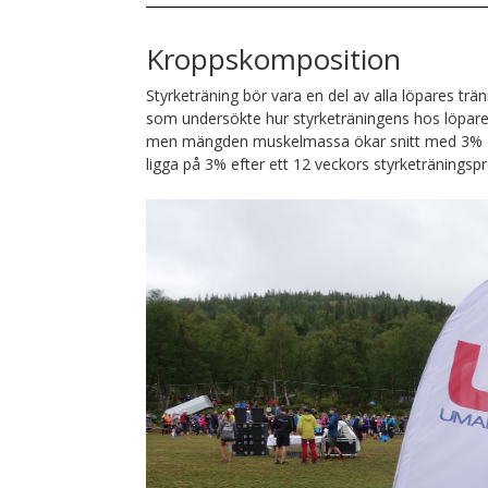
Kroppskomposition
Styrketräning bör vara en del av alla löpares tr
som undersökte hur styrketräningens hos löpar
men mängden muskelmassa ökar snitt med 3% o
ligga på 3% efter ett 12 veckors styrketräningsp