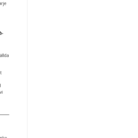
arje
b-
ällda
t
l
vi
anke