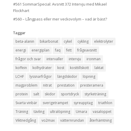
#561 SommarSpecial: Avsnitt 372 Intervju med Mikael
Flockhart
#560 – Långpass eller mer veckovolym – vad är bäst?
Taggar
beta-alanin
bikarbonat
cykel
cykling
elektrolyter
energi
energiplan
faq
fett
frågeavsnitt
frågor och svar
intervaller
intervju
ironman
koffein
kolhydrater
kost
kosttillskott
laktat
LCHF
lyssnarfrågor
längdskidor
löpning
magproblem
nitrat
prestation
presteramera
protein
salt
skidor
sportdryck
styrketräning
Svarta vinbär
sverigetrampet
syreupptag
triathlon
Träning
tävling
ultralöpning
Umara
vasaloppet
Viktnedgång
vo2max
vätternrundan
återhämtning