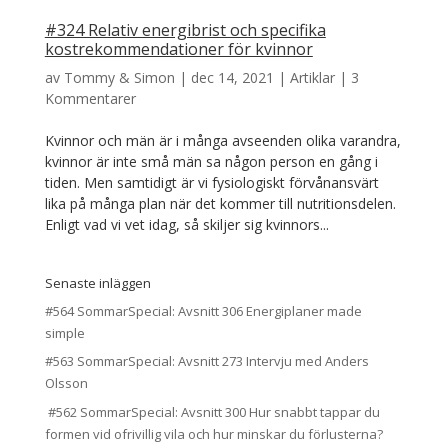
#324 Relativ energibrist och specifika
kostrekommendationer för kvinnor
av
Tommy & Simon
|
dec 14, 2021
|
Artiklar
|
3
Kommentarer
Kvinnor och män är i många avseenden olika varandra,
kvinnor är inte små män sa någon person en gång i
tiden. Men samtidigt är vi fysiologiskt förvånansvärt
lika på många plan när det kommer till nutritionsdelen.
Enligt vad vi vet idag, så skiljer sig kvinnors...
Senaste inläggen
#564 SommarSpecial: Avsnitt 306 Energiplaner made
simple
#563 SommarSpecial: Avsnitt 273 Intervju med Anders
Olsson
#562 SommarSpecial: Avsnitt 300 Hur snabbt tappar du
formen vid ofrivillig vila och hur minskar du förlusterna?