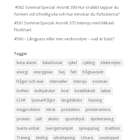
#562 SommarSpecial: Avsnitt 300 Hur snabbt tappar du
formen vid ofrivillig vila och hur minskar du förlusterna?
#561 SommarSpecial: Avsnitt 372 Intervju med Mikael
Flockhart
#560 – Långpass eller mer veckovolym – vad är bäst?
Taggar
beta-alanin
bikarbonat
cykel
cykling
elektrolyter
energi
energiplan
faq
fett
frågeavsnitt
frågor och svar
intervaller
intervju
ironman
koffein
kolhydrater
kost
kosttillskott
laktat
LCHF
lyssnarfrågor
längdskidor
löpning
magproblem
nitrat
prestation
presteramera
protein
salt
skidor
sportdryck
styrketräning
Svarta vinbär
sverigetrampet
syreupptag
triathlon
Träning
tävling
ultralöpning
Umara
vasaloppet