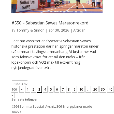
#550 – Sabastian Sawes Maratonrekord
av
Tommy & Simon
|
apr 30, 2026
|
Artiklar
I det här avsnittet analyserar vi Sebastian Sawes
historiska prestation där han springer maraton under
två timmar i tävlingssammanhang. Vi bryter ner vad
som faktiskt krävs för att nå den nivån – från
löpekonomi och VO2 max till extremt hög
nyttjandegrad över två...
Sida 3 av
106
«
1
2
3
4
5
6
7
8
9
10
...
20
30
40
»
Senaste inläggen
#564 SommarSpecial: Avsnitt 306 Energiplaner made
simple