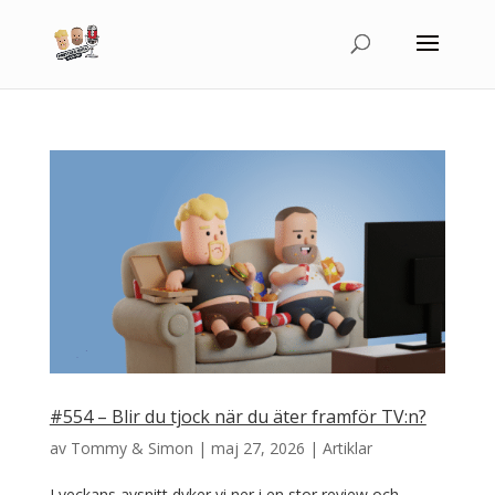
#554 – Blir du tjock när du äter framför TV:n?
av
Tommy & Simon
|
maj 27, 2026
|
Artiklar
I veckans avsnitt dyker vi ner i en stor review och