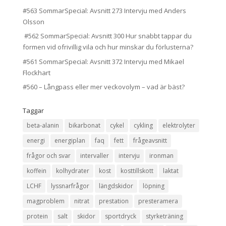
#563 SommarSpecial: Avsnitt 273 Intervju med Anders
Olsson
#562 SommarSpecial: Avsnitt 300 Hur snabbt tappar du
formen vid ofrivillig vila och hur minskar du förlusterna?
#561 SommarSpecial: Avsnitt 372 Intervju med Mikael
Flockhart
#560 – Långpass eller mer veckovolym – vad är bäst?
Taggar
beta-alanin
bikarbonat
cykel
cykling
elektrolyter
energi
energiplan
faq
fett
frågeavsnitt
frågor och svar
intervaller
intervju
ironman
koffein
kolhydrater
kost
kosttillskott
laktat
LCHF
lyssnarfrågor
längdskidor
löpning
magproblem
nitrat
prestation
presteramera
protein
salt
skidor
sportdryck
styrketräning