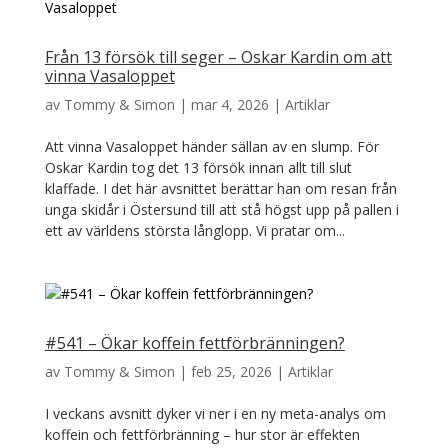
Från 13 försök till seger – Oskar Kardin om att
vinna Vasaloppet
av
Tommy & Simon
|
mar 4, 2026
|
Artiklar
Att vinna Vasaloppet händer sällan av en slump. För
Oskar Kardin tog det 13 försök innan allt till slut
klaffade. I det här avsnittet berättar han om resan från
unga skidår i Östersund till att stå högst upp på pallen i
ett av världens största långlopp. Vi pratar om...
#541 – Ökar koffein fettförbränningen?
av
Tommy & Simon
|
feb 25, 2026
|
Artiklar
I veckans avsnitt dyker vi ner i en ny meta-analys om
koffein och fettförbränning – hur stor är effekten