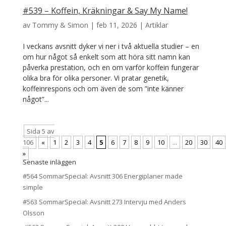
#539 – Koffein, Kräkningar & Say My Name!
av
Tommy & Simon
|
feb 11, 2026
|
Artiklar
I veckans avsnitt dyker vi ner i två aktuella studier – en
om hur något så enkelt som att höra sitt namn kan
påverka prestation, och en om varför koffein fungerar
olika bra för olika personer. Vi pratar genetik,
koffeinrespons och om även de som ”inte känner
något”...
Sida 5 av
106
«
1
2
3
4
5
6
7
8
9
10
...
20
30
40
»
Senaste inläggen
#564 SommarSpecial: Avsnitt 306 Energiplaner made
simple
#563 SommarSpecial: Avsnitt 273 Intervju med Anders
Olsson