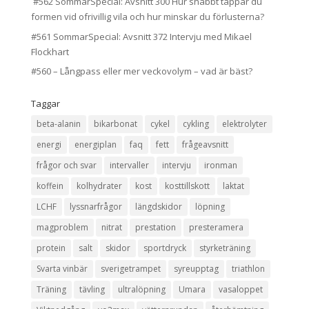
#562 SommarSpecial: Avsnitt 300 Hur snabbt tappar du
formen vid ofrivillig vila och hur minskar du förlusterna?
#561 SommarSpecial: Avsnitt 372 Intervju med Mikael
Flockhart
#560 – Långpass eller mer veckovolym – vad är bäst?
Taggar
beta-alanin
bikarbonat
cykel
cykling
elektrolyter
energi
energiplan
faq
fett
frågeavsnitt
frågor och svar
intervaller
intervju
ironman
koffein
kolhydrater
kost
kosttillskott
laktat
LCHF
lyssnarfrågor
längdskidor
löpning
magproblem
nitrat
prestation
presteramera
protein
salt
skidor
sportdryck
styrketräning
Svarta vinbär
sverigetrampet
syreupptag
triathlon
Träning
tävling
ultralöpning
Umara
vasaloppet