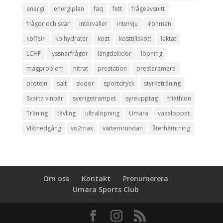
energi
energiplan
faq
fett
frågeavsnitt
frågor och svar
intervaller
intervju
ironman
koffein
kolhydrater
kost
kosttillskott
laktat
LCHF
lyssnarfrågor
längdskidor
löpning
magproblem
nitrat
prestation
presteramera
protein
salt
skidor
sportdryck
styrketräning
Svarta vinbär
sverigetrampet
syreupptag
triathlon
Träning
tävling
ultralöpning
Umara
vasaloppet
Viktnedgång
vo2max
vätternrundan
återhämtning
Om oss
Kontakt
Prenumerera
Umara Sports Club