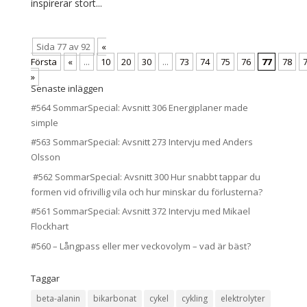
inspirerar stort...
Sida 77 av 92
«
Första
«
...
10
20
30
...
73
74
75
76
77
78
»
Senaste inläggen
#564 SommarSpecial: Avsnitt 306 Energiplaner made
simple
#563 SommarSpecial: Avsnitt 273 Intervju med Anders
Olsson
#562 SommarSpecial: Avsnitt 300 Hur snabbt tappar du
formen vid ofrivillig vila och hur minskar du förlusterna?
#561 SommarSpecial: Avsnitt 372 Intervju med Mikael
Flockhart
#560 – Långpass eller mer veckovolym – vad är bäst?
Taggar
beta-alanin
bikarbonat
cykel
cykling
elektrolyter