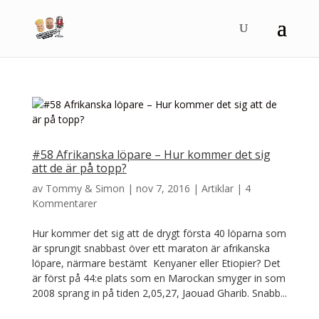
#58 Afrikanska löpare – Hur kommer det sig
att de är på topp?
av
Tommy & Simon
|
nov 7, 2016
|
Artiklar
|
4
Kommentarer
Hur kommer det sig att de drygt första 40 löparna som
är sprungit snabbast över ett maraton är afrikanska
löpare, närmare bestämt Kenyaner eller Etiopier? Det
är först på 44:e plats som en Marockan smyger in som
2008 sprang in på tiden 2,05,27, Jaouad Gharib. Snabb...