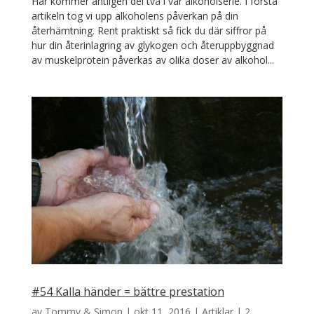
Här kommer äntligen del två i vår alkoholserie. I första
artikeln tog vi upp alkoholens påverkan på din
återhämtning. Rent praktiskt så fick du där siffror på
hur din återinlagring av glykogen och återuppbyggnad
av muskelprotein påverkas av olika doser av alkohol...
#54 Kalla händer = bättre prestation
av
Tommy & Simon
|
okt 11, 2016
|
Artiklar
|
2