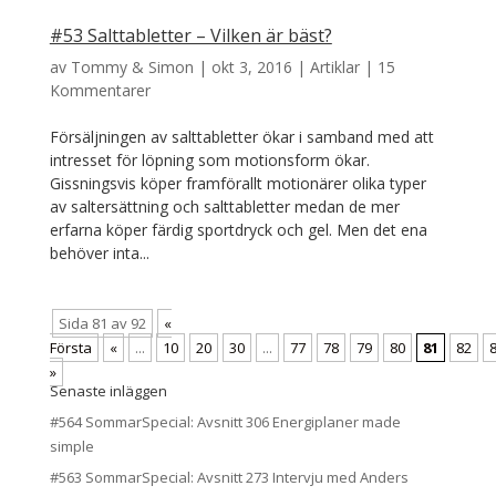
#53 Salttabletter – Vilken är bäst?
av
Tommy & Simon
|
okt 3, 2016
|
Artiklar
|
15
Kommentarer
Försäljningen av salttabletter ökar i samband med att
intresset för löpning som motionsform ökar.
Gissningsvis köper framförallt motionärer olika typer
av saltersättning och salttabletter medan de mer
erfarna köper färdig sportdryck och gel. Men det ena
behöver inta...
Sida 81 av 92
«
Första
«
...
10
20
30
...
77
78
79
80
81
82
»
Senaste inläggen
#564 SommarSpecial: Avsnitt 306 Energiplaner made
simple
#563 SommarSpecial: Avsnitt 273 Intervju med Anders