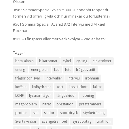
Olsson
#562 SommarSpecial: Avsnitt 300 Hur snabbt tappar du
formen vid ofrivillig vila och hur minskar du förlusterna?
#561 SommarSpecial: Avsnitt 372 Intervju med Mikael
Flockhart
#560 – Långpass eller mer veckovolym – vad är bäst?
Taggar
beta-alanin
bikarbonat
cykel
cykling
elektrolyter
energi
energiplan
faq
fett
frågeavsnitt
frågor och svar
intervaller
intervju
ironman
koffein
kolhydrater
kost
kosttillskott
laktat
LCHF
lyssnarfrågor
längdskidor
löpning
magproblem
nitrat
prestation
presteramera
protein
salt
skidor
sportdryck
styrketräning
Svarta vinbär
sverigetrampet
syreupptag
triathlon