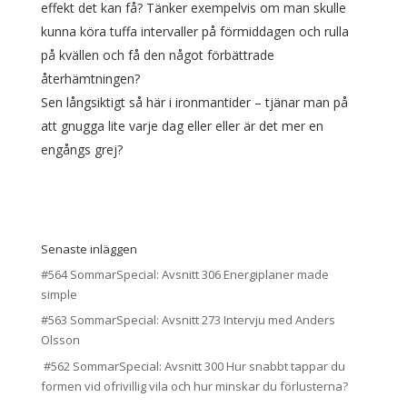
effekt det kan få? Tänker exempelvis om man skulle
kunna köra tuffa intervaller på förmiddagen och rulla
på kvällen och få den något förbättrade
återhämtningen?
Sen långsiktigt så här i ironmantider – tjänar man på
att gnugga lite varje dag eller eller är det mer en
engångs grej?
Senaste inläggen
#564 SommarSpecial: Avsnitt 306 Energiplaner made
simple
#563 SommarSpecial: Avsnitt 273 Intervju med Anders
Olsson
#562 SommarSpecial: Avsnitt 300 Hur snabbt tappar du
formen vid ofrivillig vila och hur minskar du förlusterna?