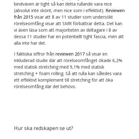
bindväven är tight så kan detta rullande vara nice
(absolut inte skönt, men nice som i effektivt).
Reviewen
från 2015
visar att 8 av 11 studier som undersökt
rörelseomfång visar att SMR förbättrar detta. Det kan
vi även läsa som att majoriteten av deltagare i 8 av
dessa 11 studier har en potentiellt tight fascia, men att
alla inte har det.
I faktiska siffror från
reviewen 2017
så visar en
inkluderad studie där att rörelseomfånget ökade 6,2%
med statisk stretching med 9,1% med statisk
stretching + foam rolling. Så att rulla kan således vara
ett effektivt komplement till stretching för att öka
rörelseomfång där det behövs.
Hur ska redskapen se ut?