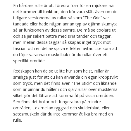
En hårdare rulle är att föredra framför en mjukare när
det kommer till
funktion
, den bör vara slät, även om de
tidigare versionerna av rullar så som “The Grid” var
tandade eller hade någon annan typ av ojämn skumyta
så är funktionen av dessa sämre. De må se coolare ut
och säljer säkert bättre med sina tänder och taggar,
men mellan dessa taggar så skapas inget tryck mot
fascian och en del av själva effekten avtar. Lite som att
du töjer varannan muskelbuk när du rullar över ett
specifikt område.
Redskapen kan de se ut lite hur som helst, rullar är
smidiga just för att du kan använda din egen kroppsvikt
som tryck, men det finns även “The Stick” och liknande
som är pinnar du håller i och själv rullar över musklerna
vilket gör det lättare att komma åt på vissa områden.
Sen finns det bollar och fungera bra på mindre
områden, t.ex mellan ryggrad och skulderblad, eller
sätesmuskeln där du inte kommer åt lika bra med en
rulle.