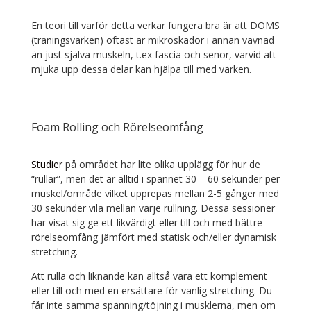
En teori till varför detta verkar fungera bra är att DOMS
(träningsvärken) oftast är mikroskador i annan vävnad
än just själva muskeln, t.ex fascia och senor, varvid att
mjuka upp dessa delar kan hjälpa till med värken.
Foam Rolling och Rörelseomfång
Studier
på området har lite olika upplägg för hur de
“rullar”, men det är alltid i spannet 30 – 60 sekunder per
muskel/område vilket upprepas mellan 2-5 gånger med
30 sekunder vila mellan varje rullning. Dessa sessioner
har visat sig ge ett likvärdigt eller till och med bättre
rörelseomfång jämfört med statisk och/eller dynamisk
stretching.
Att rulla och liknande kan alltså vara ett komplement
eller till och med en ersättare för vanlig stretching. Du
får inte samma spänning/töjning i musklerna, men om