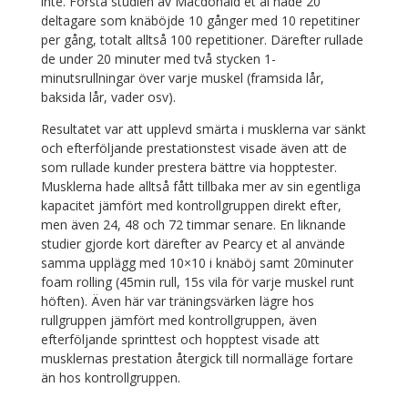
inte. Första studien av Macdonald et al hade 20
deltagare som knäböjde 10 gånger med 10 repetitiner
per gång, totalt alltså 100 repetitioner. Därefter rullade
de under 20 minuter med två stycken 1-
minutsrullningar över varje muskel (framsida lår,
baksida lår, vader osv).
Resultatet var att upplevd smärta i musklerna var sänkt
och efterföljande prestationstest visade även att de
som rullade kunder prestera bättre via hopptester.
Musklerna hade alltså fått tillbaka mer av sin egentliga
kapacitet jämfört med kontrollgruppen direkt efter,
men även 24, 48 och 72 timmar senare. En liknande
studier gjorde kort därefter av Pearcy et al använde
samma upplägg med 10×10 i knäböj samt 20minuter
foam rolling (45min rull, 15s vila för varje muskel runt
höften). Även här var träningsvärken lägre hos
rullgruppen jämfört med kontrollgruppen, även
efterföljande sprinttest och hopptest visade att
musklernas prestation återgick till normalläge fortare
än hos kontrollgruppen.