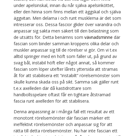
under apelsinskal, innan du når själva apelsinköttet,
eller den hinna som finns mellan ett äggskal och själva
äggvitan. Men delarna i och runt musklerna är det som
intresserar oss. Dessa fascior glider över varandra och
anpassar sig sakta men säkert till den belastning som
de utsätts för. Detta benämns som
vävnadsminne
där
fascian som binder samman kroppens olika delar och
muskler anpassar sig till de rörelser vi gör. Om vi t.ex
alltid springer med en höft som faller ut, på grund av
svag bål, instabil höft eller något annat, så kommer
fascian som löper utefter lårets yttersida att stramas
åt för att stabilisera ett “instabilt” rörelsemönster som
skulle kunna skada oss på sikt. Samma sak gäller runt
t.e.x axelleden där då kastidrottare som
handbollsspelare oftast får en tightare åtstramad
fascia runt axelleden för att stabilisera.
Denna anpassning är i många fall ett resultat av ett
monotont rörelsemönster där fascian märker ett
ineffektivt rörelsemönster och anpassar sig för att
rätta till detta rörelsemönster. Nu har inte fascian ett