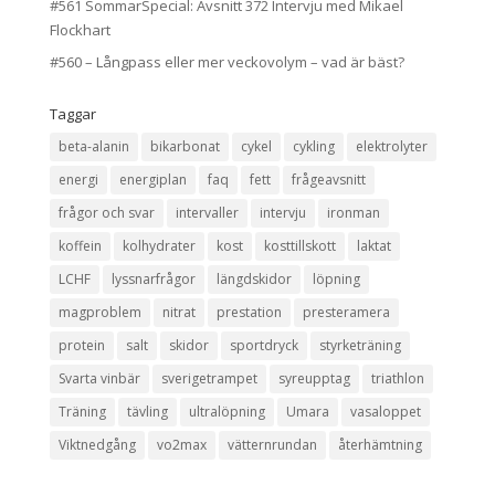
#561 SommarSpecial: Avsnitt 372 Intervju med Mikael
Flockhart
#560 – Långpass eller mer veckovolym – vad är bäst?
Taggar
beta-alanin
bikarbonat
cykel
cykling
elektrolyter
energi
energiplan
faq
fett
frågeavsnitt
frågor och svar
intervaller
intervju
ironman
koffein
kolhydrater
kost
kosttillskott
laktat
LCHF
lyssnarfrågor
längdskidor
löpning
magproblem
nitrat
prestation
presteramera
protein
salt
skidor
sportdryck
styrketräning
Svarta vinbär
sverigetrampet
syreupptag
triathlon
Träning
tävling
ultralöpning
Umara
vasaloppet
Viktnedgång
vo2max
vätternrundan
återhämtning