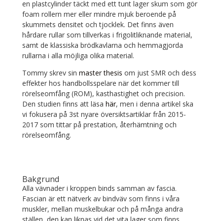
en plastcylinder täckt med ett tunt lager skum som gör
foam rollern mer eller mindre mjuk beroende på
skummets densitet och tjocklek. Det finns även
hårdare rullar som tillverkas i frigolitliknande material,
samt de klassiska brödkavlarna och hemmagjorda
rullarna i alla möjliga olika material.
Tommy skrev sin
master thesis
om just SMR och dess
effekter hos handbollsspelare när det kommer till
rörelseomfång (ROM), kasthastighet och precision.
Den studien finns att läsa
här
, men i denna artikel ska
vi fokusera på 3st nyare översiktsartiklar från 2015-
2017 som tittar på prestation, återhämtning och
rörelseomfång.
Bakgrund
Alla vävnader i kroppen binds samman av fascia.
Fascian är ett nätverk av bindväv som finns i våra
muskler, mellan muskelbukar och på många andra
ställen, den kan liknas vid det vita lager som finns