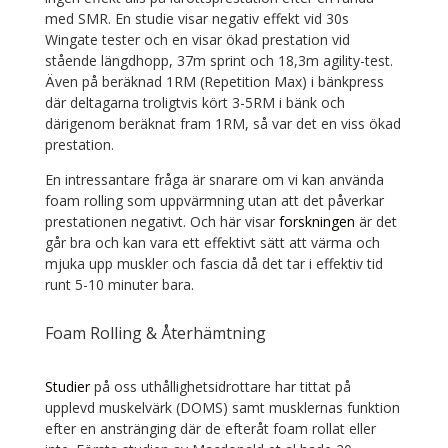
med SMR. En studie visar negativ effekt vid 30s
Wingate tester och en visar ökad prestation vid
stående längdhopp, 37m sprint och 18,3m agility-test.
Även på beräknad 1RM (Repetition Max) i bänkpress
där deltagarna troligtvis kört 3-5RM i bänk och
därigenom beräknat fram 1RM, så var det en viss ökad
prestation.
En intressantare fråga är snarare om vi kan använda
foam rolling som uppvärmning utan att det påverkar
prestationen negativt. Och här visar
forskningen
är det
går bra och kan vara ett effektivt sätt att värma och
mjuka upp muskler och fascia då det tar i effektiv tid
runt 5-10 minuter bara.
Foam Rolling & Återhämtning
Studier
på oss uthållighetsidrottare har tittat på
upplevd muskelvärk (DOMS) samt musklernas funktion
efter en anstränging där de efteråt foam rollat eller