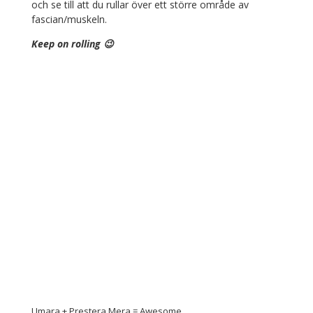
och se till att du rullar över ett större område av
fascian/muskeln.
Keep on rolling 😉
Umara + Prestera Mera = Awesome