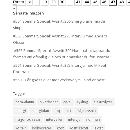
Första
«
...
10
20
30
...
43
44
45
46
47
48
»
Senaste inläggen
#564 SommarSpecial: Avsnitt 306 Energiplaner made
simple
#563 SommarSpecial: Avsnitt 273 Intervju med Anders
Olsson
#562 SommarSpecial: Avsnitt 300 Hur snabbt tappar du
formen vid ofrivillig vila och hur minskar du förlusterna?
#561 SommarSpecial: Avsnitt 372 Intervju med Mikael
Flockhart
#560 – Långpass eller mer veckovolym – vad är bäst?
Taggar
beta-alanin
bikarbonat
cykel
cykling
elektrolyter
energi
energiplan
faq
fett
frågeavsnitt
frågor och svar
intervaller
intervju
ironman
koffein
kolhydrater
kost
kosttillskott
laktat