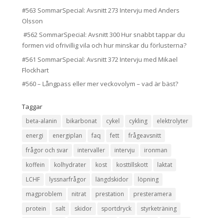
#563 SommarSpecial: Avsnitt 273 Intervju med Anders
Olsson
#562 SommarSpecial: Avsnitt 300 Hur snabbt tappar du
formen vid ofrivillig vila och hur minskar du förlusterna?
#561 SommarSpecial: Avsnitt 372 Intervju med Mikael
Flockhart
#560 – Långpass eller mer veckovolym – vad är bäst?
Taggar
beta-alanin
bikarbonat
cykel
cykling
elektrolyter
energi
energiplan
faq
fett
frågeavsnitt
frågor och svar
intervaller
intervju
ironman
koffein
kolhydrater
kost
kosttillskott
laktat
LCHF
lyssnarfrågor
längdskidor
löpning
magproblem
nitrat
prestation
presteramera
protein
salt
skidor
sportdryck
styrketräning