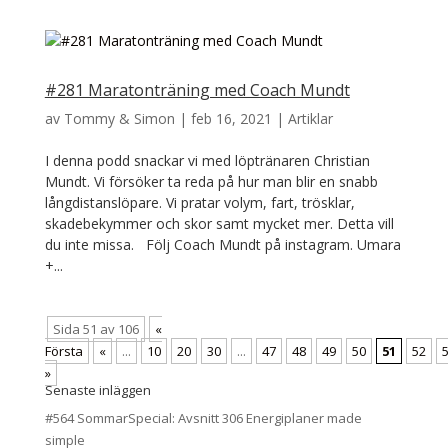
#281 Maratonträning med Coach Mundt
av
Tommy & Simon
|
feb 16, 2021
|
Artiklar
I denna podd snackar vi med löptränaren Christian
Mundt. Vi försöker ta reda på hur man blir en snabb
långdistanslöpare. Vi pratar volym, fart, trösklar,
skadebekymmer och skor samt mycket mer. Detta vill
du inte missa. Följ Coach Mundt på instagram. Umara
+...
Sida 51 av 106
«
Första
«
...
10
20
30
...
47
48
49
50
51
52
»
Senaste inläggen
#564 SommarSpecial: Avsnitt 306 Energiplaner made
simple