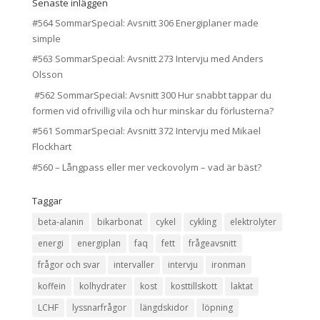
Senaste inläggen
#564 SommarSpecial: Avsnitt 306 Energiplaner made
simple
#563 SommarSpecial: Avsnitt 273 Intervju med Anders
Olsson
#562 SommarSpecial: Avsnitt 300 Hur snabbt tappar du
formen vid ofrivillig vila och hur minskar du förlusterna?
#561 SommarSpecial: Avsnitt 372 Intervju med Mikael
Flockhart
#560 – Långpass eller mer veckovolym – vad är bäst?
Taggar
beta-alanin
bikarbonat
cykel
cykling
elektrolyter
energi
energiplan
faq
fett
frågeavsnitt
frågor och svar
intervaller
intervju
ironman
koffein
kolhydrater
kost
kosttillskott
laktat
LCHF
lyssnarfrågor
längdskidor
löpning