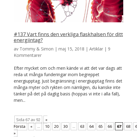
#137 Vart finns den verkliga flaskhalsen för ditt
energiintag?
av
Tommy & Simon
|
maj 15, 2018
|
Artiklar
|
9
Kommentarer
Efter mycket om och men kände vi att det var dags att
reda ut många funderingar inom begreppet
energiupptag. Just begränsning i energiupptag finns det
många myter och rykten om nämligen, du kanske inte
tänker på det på daglig basis (hoppas vi inte i alla fall),
men...
Sida 67 av 92
«
Första
«
...
10
20
30
...
63
64
65
66
67
68
»