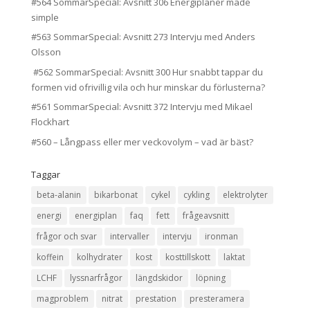
#564 SommarSpecial: Avsnitt 306 Energiplaner made
simple
#563 SommarSpecial: Avsnitt 273 Intervju med Anders
Olsson
#562 SommarSpecial: Avsnitt 300 Hur snabbt tappar du
formen vid ofrivillig vila och hur minskar du förlusterna?
#561 SommarSpecial: Avsnitt 372 Intervju med Mikael
Flockhart
#560 – Långpass eller mer veckovolym – vad är bäst?
Taggar
beta-alanin
bikarbonat
cykel
cykling
elektrolyter
energi
energiplan
faq
fett
frågeavsnitt
frågor och svar
intervaller
intervju
ironman
koffein
kolhydrater
kost
kosttillskott
laktat
LCHF
lyssnarfrågor
längdskidor
löpning
magproblem
nitrat
prestation
presteramera