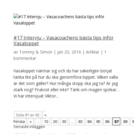
#17 Intervju – Vasacoachens bästa tips inför
Vasaloppet
av
Tommy & Simon
|
jan 25, 2016
|
Artiklar
|
1
kommentar
Vasaloppet närmar sig och du har säkerligen börjat
tänka lite på hur du ska genomföra loppet. Vilken valla
är det som gäller? Hur många stopp ska jag ta? Är jag
stark nog? Frukost eller inte? Tänk om magen spökar…
Vi har intervjuat Viktor...
Sida 87 av 92
«
Första
«
...
10
20
30
...
83
84
85
86
87
88
Senaste inläggen