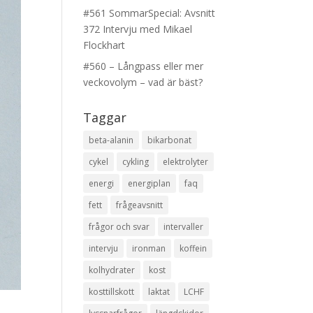
#561 SommarSpecial: Avsnitt
372 Intervju med Mikael
Flockhart
#560 – Långpass eller mer
veckovolym – vad är bäst?
Taggar
beta-alanin
bikarbonat
cykel
cykling
elektrolyter
energi
energiplan
faq
fett
frågeavsnitt
frågor och svar
intervaller
intervju
ironman
koffein
kolhydrater
kost
kosttillskott
laktat
LCHF