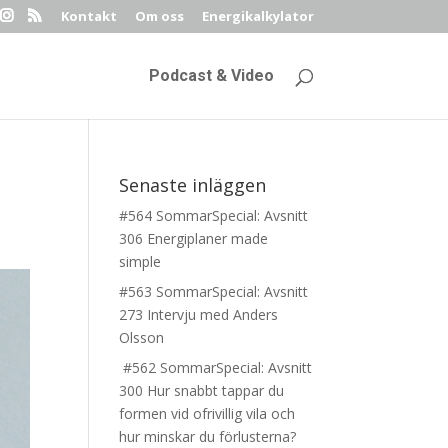
Kontakt
Om oss
Energikalkylator
Podcast & Video
Senaste inläggen
#564 SommarSpecial: Avsnitt
306 Energiplaner made
simple
#563 SommarSpecial: Avsnitt
273 Intervju med Anders
Olsson
#562 SommarSpecial: Avsnitt
300 Hur snabbt tappar du
formen vid ofrivillig vila och
hur minskar du förlusterna?