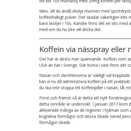
vid 8st 10s munskölj med 35mg koffein per skölj
Men, vill du ändå skölja munnen med sportdryck så
koffeinhaltigt pulver. Det skadar säkerligen inte
bara sköljer i 10s. Kanske finns det en vits med
med om du nu inte vill dricka det.
Koffein via nässpray elle
Det här är desto mer spännande. Koffein som admi
USA än här i Sverige. Där borta i väst finns de
Näsan och slemhinnorna är väldigt väl kopplade di
kan vi nu då administrera koffein på ett praktisk
du ska inte stoppa ett koffeinpiller i näsan, låt mi
Först och främst så är detta ett nytt forsknings
detta område är undersökt. I januari 2017 kom 
aktiverade många av de regioner i hjärnan som 
kognitiva förmågor och dessa ökade varvid pers
förmågor ökade.