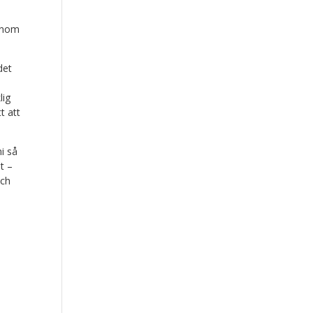
-
genom
det
lig
t att
i så
t –
och