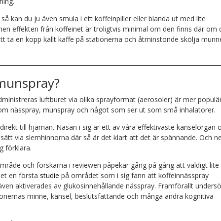
ning.
 kan du ju även smula i ett koffeinpiller eller blanda ut med lite
 men effekten från koffeinet är troligtvis minimal om den finns där om 
 att ta en kopp kallt kaffe på stationerna och åtminstonde skölja mun
r munspray?
nistreras luftburet via olika sprayformat (aerosoler) är mer populär
t som nässpray, munspray och något som ser ut som små inhalatorer.
rekt till hjärnan. Näsan i sig är ett av våra effektivaste känselorgan 
t sätt via slemhinnorna där så är det klart att det är spännande. Och ne
g förklara.
område och forskarna i reviewen påpekar gång på gång att väldigt lite
det en första
studie
på området som i sig fann att koffeinnässpray
även aktiverades av glukosinnehållande nässpray. Framförallt unders
onernas minne, känsel, beslutsfattande och många andra kognitiva