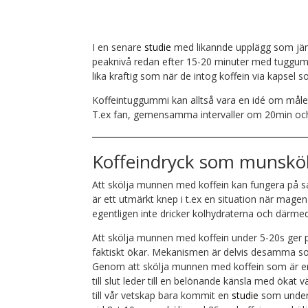
I en senare
studie
med likannde upplägg som jäm
peaknivå redan efter 15-20 minuter med tuggummi 
lika kraftig som när de intog koffein via kapse
Koffeintuggummi kan alltså vara en idé om målet 
T.ex fan, gemensamma intervaller om 20min och ja
Koffeindryck som munsköl
Att skölja munnen med koffein kan fungera på
är ett utmärkt knep i t.ex en situation när magen 
egentligen inte dricker kolhydraterna och därmed
Att skölja munnen med koffein under 5-20s ger p
faktiskt ökar. Mekanismen är delvis desamma so
Genom att skölja munnen med koffein som är en v
till slut leder till en belönande känsla med öka
till vår vetskap bara kommit en
studie
som unders