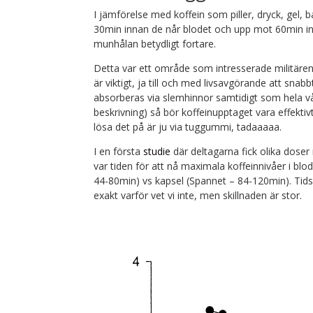
I jämförelse med koffein som piller, dryck, gel, 
30min innan de når blodet och upp mot 60min in
munhålan betydligt fortare.
Detta var ett område som intresserade militäre
är viktigt, ja till och med livsavgörande att snab
absorberas via slemhinnor samtidigt som hela vår
beskrivning) så bör koffeinupptaget vara effektiv
lösa det på är ju via tuggummi, tadaaaaa.
I en första
studie
där deltagarna fick olika doser
var tiden för att nå maximala koffeinnivåer i bl
44-80min) vs kapsel (Spannet – 84-120min). Tids
exakt varför vet vi inte, men skillnaden är stor.