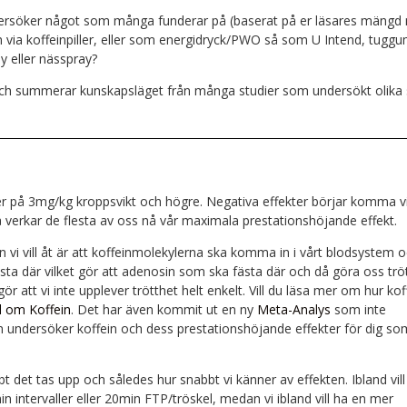
rsöker något som många funderar på (baserat på er läsares mängd
ein via koffeinpiller, eller som energidryck/PWO så som U Intend, tugg
y eller nässpray?
r och summerar kunskapsläget från många studier som undersökt olika 
ser på 3mg/kg kroppsvikt och högre. Negativa effekter börjar komma v
verkar de flesta av oss nå vår maximala prestationshöjande effekt.
en vi vill åt är att koffeinmolekylerna ska komma in i vårt blodsystem 
sta där vilket gör att adenosin som ska fästa där och då göra oss trö
ör att vi inte upplever trötthet helt enkelt. Vill du läsa mer om hur kof
el om Koffein
. Det har även kommit ut en ny
Meta-Analys
som inte
om undersöker koffein och dess prestationshöjande effekter för dig som
bt det tas upp och således hur snabbt vi känner av effekten. Ibland vill
min intervaller eller 20min FTP/tröskel, medan vi ibland vill ha en mer