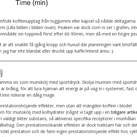
föde koffeinupptag från tuggummi eller kapsel så nådde deltagarna
(Lilla bilden i bilden ovan). Peaken var dock som ni ser i grafen, int
l somnådde sin toppnivå först efter 60-90min, men då med en högre pe
är att snabbt få igång kropp och huvud där planeringen varit bristfäll
g har inte blandat eller druckit upp kaffe/Intend ännu :).
j
 samma vis som munskölj med sportdryck. Skölja munnen med sportd
är bråkig, för att lura hjärnan att energi är på väg in i systemet, fast 
 inte riskerar en dålig mage.
restationshöjande effekter, men utan att mängden koffein i blodet
m för munskölj med kolhydrater (något vi tagit upp i en
tidigare artik
äldigt bitter substans, så aktiveras specifika receptorer i munhåla
t välbehag. Den prestationsökande effekten är dock tveksam här och de
ökt prestation och de fann ingen prestationshöjande effekt hos cykl