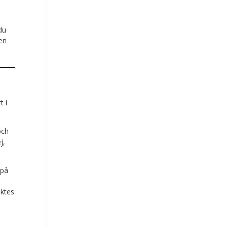
du
nen
t i
och
j,
 på
öktes