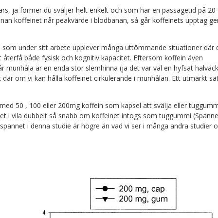
bars, ja former du sväljer helt enkelt och som har en passagetid på 20
nan koffeinet når peakvärde i blodbanan, så går koffeinets upptag 
n som under sitt arbete upplever många uttömmande situationer där 
bt återfå både fysisk och kognitiv kapacitet. Eftersom koffein även
 munhåla är en enda stor slemhinna (ja det var väl en hyfsat halväck
t där om vi kan hålla koffeinet cirkulerande i munhålan. Ett utmärkt sät
 med 50 , 100 eller 200mg koffein som kapsel att svälja eller tuggumm
odet i vila dubbelt så snabb om koffeinet intogs som tuggummi (Spanne
spannet i denna studie är högre än vad vi ser i många andra studier 