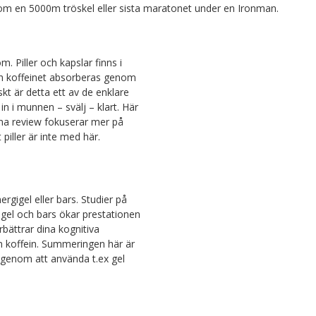
som en 5000m tröskel eller sista maratonet under en Ironman.
om. Piller och kapslar finns i
ch koffeinet absorberas genom
t är detta ett av de enklare
r in i munnen – svälj – klart. Här
nna review fokuserar mer på
 piller är inte med här.
ergigel eller bars. Studier på
 gel och bars ökar prestationen
rbättrar dina kognitiva
an koffein. Summeringen här är
kt genom att använda t.ex gel