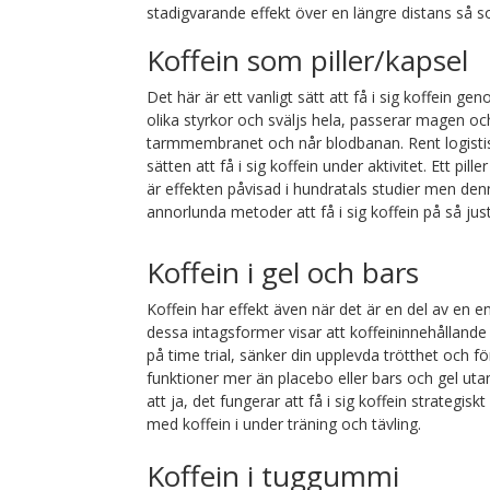
stadigvarande effekt över en längre distans så 
Koffein som piller/kapsel
Det här är ett vanligt sätt att få i sig koffein gen
olika styrkor och sväljs hela, passerar magen o
tarmmembranet och når blodbanan. Rent logistisk
sätten att få i sig koffein under aktivitet. Ett pille
är effekten påvisad i hundratals studier men de
annorlunda metoder att få i sig koffein på så just
Koffein i gel och bars
Koffein har effekt även när det är en del av en en
dessa intagsformer visar att koffeininnehållande
på time trial, sänker din upplevda trötthet och fö
funktioner mer än placebo eller bars och gel ut
att ja, det fungerar att få i sig koffein strategis
med koffein i under träning och tävling.
Koffein i tuggummi