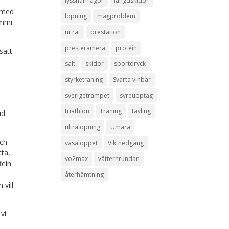
lyssnarfrågor
längdskidor
 med
löpning
magproblem
ummi
nitrat
prestation
presteramera
protein
sätt
salt
skidor
sportdryck
styrketräning
Svarta vinbär
sverigetrampet
syreupptag
triathlon
Träning
tävling
id
ultralöpning
Umara
och
vasaloppet
Viktnedgång
tta,
vo2max
vätternrundan
fein
återhämtning
 vill
 vi