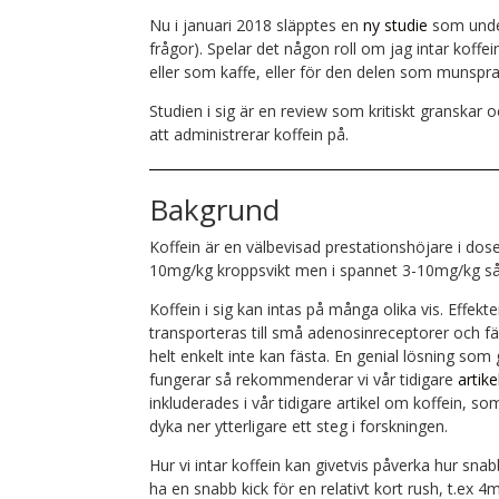
Nu i januari 2018 släpptes en
ny studie
som unde
frågor). Spelar det någon roll om jag intar koff
eller som kaffe, eller för den delen som munspra
Studien i sig är en review som kritiskt granska
att administrerar koffein på.
Bakgrund
Koffein är en välbevisad prestationshöjare i do
10mg/kg kroppsvikt men i spannet 3-10mg/kg så 
Koffein i sig kan intas på många olika vis. Effekt
transporteras till små adenosinreceptorer och fä
helt enkelt inte kan fästa. En genial lösning som g
fungerar så rekommenderar vi vår tidigare
artik
inkluderades i vår tidigare artikel om koffein, s
dyka ner ytterligare ett steg i forskningen.
Hur vi intar koffein kan givetvis påverka hur snab
ha en snabb kick för en relativt kort rush, t.ex 4