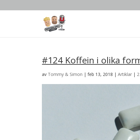
#124 Koffein i olika for
av
Tommy & Simon
|
feb 13, 2018
|
Artiklar
|
2