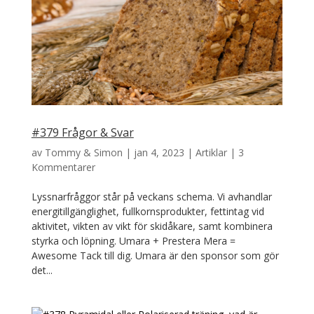
#379 Frågor & Svar
av
Tommy & Simon
|
jan 4, 2023
|
Artiklar
|
3
Kommentarer
Lyssnarfråggor står på veckans schema. Vi avhandlar
energitillgänglighet, fullkornsprodukter, fettintag vid
aktivitet, vikten av vikt för skidåkare, samt kombinera
styrka och löpning. Umara + Prestera Mera =
Awesome Tack till dig. Umara är den sponsor som gör
det...