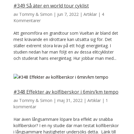
#349 Så äter en world tour cyklist
av
Tommy & Simon
|
jun 7, 2022
|
Artiklar
|
4
Kommentarer
Att genomföra en grandtour som Vueltan är bland det
mest krävande en idrottare kan utsätta sig för. Det
ställer extremt stora krav på ett högt energiintag. I
studien nedan har man följt en av dessa elitcyklister
och studerat hans energiintag. Hur jobbar man med...
#348 Effekter av kolfiberskor i 6min/km tempo
av
Tommy & Simon
|
maj 31, 2022
|
Artiklar
|
1
kommentar
Har även långsammare löpare bra effekt av snabba
kolfiberskor? I en ny studie där man testat kolfiberskor
i långsammare hastigheter undersöks detta. Länk till