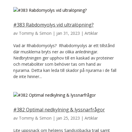
#383 Rabdomyolys vid ultralöpning?
av
Tommy & Simon
|
jan 31, 2023
|
Artiklar
Vad är Rhabdomyolys? Rhabdomyolys är ett tillstånd
där musklerna bryts ner av olika anledningar.
Nedbrytningen ger upphov till en kaskad av proteiner
och metaboliter som behöver tas om hand av
njurarna. Detta kan leda till skador på njurarna i de fall
de inte hinner...
#382 Optimal nedkylning & lyssnarfrågor
av
Tommy & Simon
|
jan 25, 2023
|
Artiklar
Lite uppsnack om helgens Sandsjöbacka trail samt