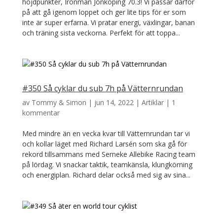
höjdpunkter, Ironman Jönköping 70.3! Vi passar därför
på att gå igenom loppet och ger lite tips för er som
inte är super erfarna. Vi pratar energi, växlingar, banan
och träning sista veckorna. Perfekt för att toppa...
#350 Så cyklar du sub 7h på Vätternrundan
av
Tommy & Simon
|
jun 14, 2022
|
Artiklar
|
1
kommentar
Med mindre än en vecka kvar till Vätternrundan tar vi
och kollar läget med Richard Larsén som ska gå för
rekord tillsammans med Serneke Allebike Racing team
på lördag. Vi snackar taktik, teamkänsla, klungkörning
och energiplan. Richard delar också med sig av sina...