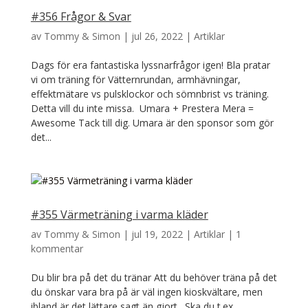
#356 Frågor & Svar
av
Tommy & Simon
|
jul 26, 2022
|
Artiklar
Dags för era fantastiska lyssnarfrågor igen! Bla pratar
vi om träning för Vätternrundan, armhävningar,
effektmätare vs pulsklockor och sömnbrist vs träning.
Detta vill du inte missa. Umara + Prestera Mera =
Awesome Tack till dig. Umara är den sponsor som gör
det...
#355 Värmeträning i varma kläder
av
Tommy & Simon
|
jul 19, 2022
|
Artiklar
|
1
kommentar
Du blir bra på det du tränar Att du behöver träna på det
du önskar vara bra på är väl ingen kioskvältare, men
ibland är det lättare sagt än gjort. Ska du t.ex.