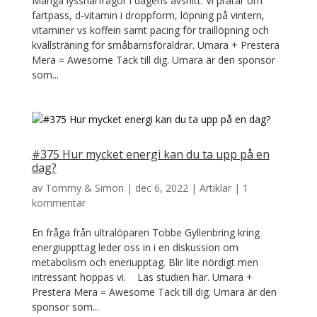
Många lyssnarfrågor i dagens avsnitt. Vi pratar om
fartpass, d-vitamin i droppform, löpning på vintern,
vitaminer vs koffein samt pacing för traillöpning och
kvällsträning för småbarnsföräldrar. Umara + Prestera
Mera = Awesome Tack till dig. Umara är den sponsor
som...
#375 Hur mycket energi kan du ta upp på en
dag?
av
Tommy & Simon
|
dec 6, 2022
|
Artiklar
|
1
kommentar
En fråga från ultralöparen Tobbe Gyllenbring kring
energiuppttag leder oss in i en diskussion om
metabolism och eneriupptag. Blir lite nördigt men
intressant hoppas vi. Läs studien här. Umara +
Prestera Mera = Awesome Tack till dig. Umara är den
sponsor som...