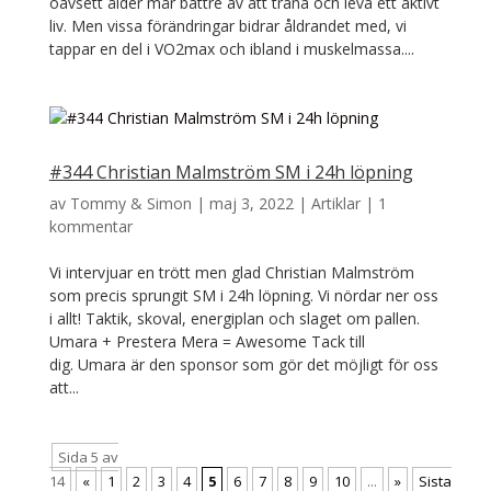
oavsett ålder mår bättre av att träna och leva ett aktivt
liv. Men vissa förändringar bidrar åldrandet med, vi
tappar en del i VO2max och ibland i muskelmassa....
#344 Christian Malmström SM i 24h löpning
av
Tommy & Simon
|
maj 3, 2022
|
Artiklar
|
1
kommentar
Vi intervjuar en trött men glad Christian Malmström
som precis sprungit SM i 24h löpning. Vi nördar ner oss
i allt! Taktik, skoval, energiplan och slaget om pallen.
Umara + Prestera Mera = Awesome Tack till
dig. Umara är den sponsor som gör det möjligt för oss
att...
Sida 5 av
14
«
1
2
3
4
5
6
7
8
9
10
...
»
Sista