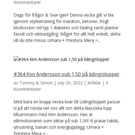
Kommentarer
Dags för frågor & Svar igen! Denna vecka går vi bla
igenom styrketräning för maraton, ketoner, högt
blodsocker vid typ 1 diabetes och tävling samt plantar
fasciit och viktnedgång. Något för allt helt enkelt, detta
vill du inte missa. Umara + Prestera Mera =...
#364 Kim Andersson sub 1,50 på lidingöloppet
av
Tommy & Simon
|
sep 20, 2022
|
Artiklar
|
5
Kommentarer
Med bara en knapp vecka kvar till Lidingöloppet passar
vi på att nörda ner oss allt om detta klassiska lopp
tillsammans med Kim Andersson. Han är
elitmotionären som siktar på sub 1,50! Vi pratar taktik,
utrustning, banan och energiupplägg. Umara +
Prestera Mera =...