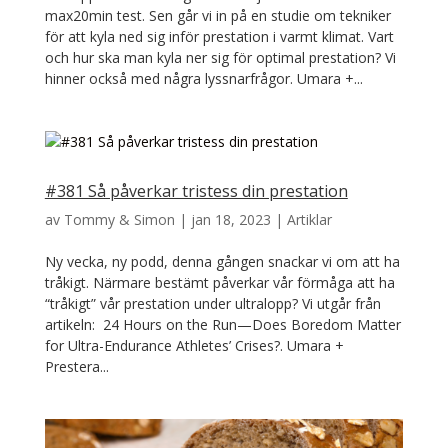
max20min test. Sen går vi in på en studie om tekniker
för att kyla ned sig inför prestation i varmt klimat. Vart
och hur ska man kyla ner sig för optimal prestation? Vi
hinner också med några lyssnarfrågor. Umara +...
#381 Så påverkar tristess din prestation
av
Tommy & Simon
|
jan 18, 2023
|
Artiklar
Ny vecka, ny podd, denna gången snackar vi om att ha
tråkigt. Närmare bestämt påverkar vår förmåga att ha
“tråkigt” vår prestation under ultralopp? Vi utgår från
artikeln: 24 Hours on the Run—Does Boredom Matter
for Ultra-Endurance Athletes’ Crises?. Umara +
Prestera...