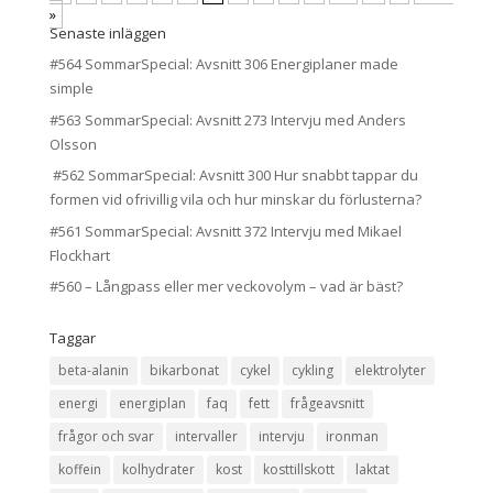
»
Senaste inläggen
#564 SommarSpecial: Avsnitt 306 Energiplaner made
simple
#563 SommarSpecial: Avsnitt 273 Intervju med Anders
Olsson
#562 SommarSpecial: Avsnitt 300 Hur snabbt tappar du
formen vid ofrivillig vila och hur minskar du förlusterna?
#561 SommarSpecial: Avsnitt 372 Intervju med Mikael
Flockhart
#560 – Långpass eller mer veckovolym – vad är bäst?
Taggar
beta-alanin
bikarbonat
cykel
cykling
elektrolyter
energi
energiplan
faq
fett
frågeavsnitt
frågor och svar
intervaller
intervju
ironman
koffein
kolhydrater
kost
kosttillskott
laktat