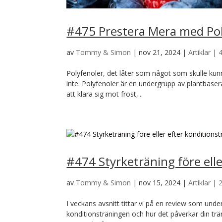
#475 Prestera Mera med Pol
av
Tommy & Simon
|
nov 21, 2024
|
Artiklar
|
Polyfenoler, det låter som något som skulle kunn
inte. Polyfenoler är en undergrupp av plantbase
att klara sig mot frost,...
#474 Styrketräning före elle
av
Tommy & Simon
|
nov 15, 2024
|
Artiklar
|
I veckans avsnitt tittar vi på en review som unde
konditionsträningen och hur det påverkar din tr