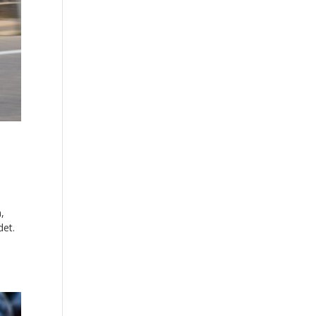
m,
det.