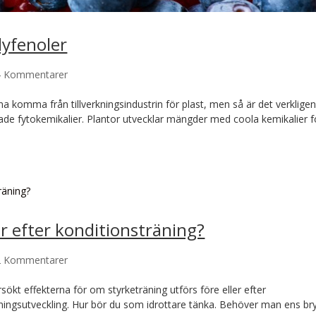
yfenoler
4 Kommentarer
a komma från tillverkningsindustrin för plast, men så är det verklige
rade fytokemikalier. Plantor utvecklar mängder med coola kemikalier f
r efter konditionsträning?
2 Kommentarer
rsökt effekterna för om styrketräning utförs före eller efter
äningsutveckling. Hur bör du som idrottare tänka. Behöver man ens br