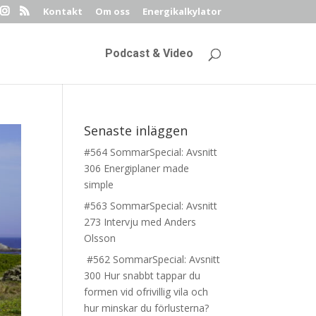
Kontakt
Om oss
Energikalkylator
Podcast & Video
Senaste inläggen
#564 SommarSpecial: Avsnitt
306 Energiplaner made
simple
#563 SommarSpecial: Avsnitt
273 Intervju med Anders
Olsson
#562 SommarSpecial: Avsnitt
300 Hur snabbt tappar du
formen vid ofrivillig vila och
hur minskar du förlusterna?