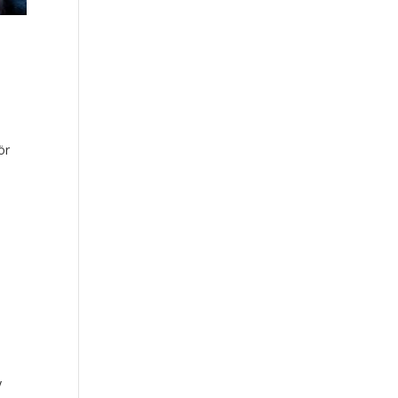
n
ör
y