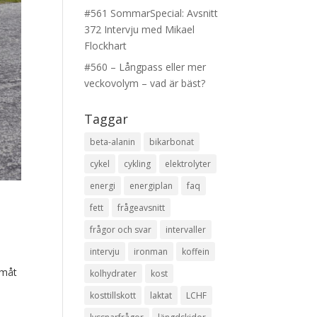
#561 SommarSpecial: Avsnitt
372 Intervju med Mikael
Flockhart
#560 – Långpass eller mer
veckovolym – vad är bäst?
Taggar
beta-alanin
bikarbonat
cykel
cykling
elektrolyter
energi
energiplan
faq
fett
frågeavsnitt
frågor och svar
intervaller
intervju
ironman
koffein
amåt
kolhydrater
kost
kosttillskott
laktat
LCHF