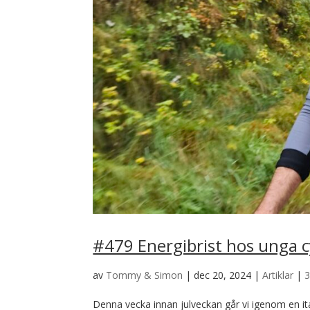
#479 Energibrist hos unga c
av
Tommy & Simon
|
dec 20, 2024
|
Artiklar
|
Denna vecka innan julveckan går vi igenom en ital