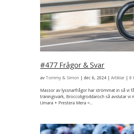
#477 Frågor & Svar
av
Tommy & Simon
|
dec 6, 2024
|
Artiklar
|
8
Massor av lyssnarfrågor har strömmat in så vi får
träningsvärk, Broccoligroddaroch så avslutar vi
Umara + Prestera Mera =...