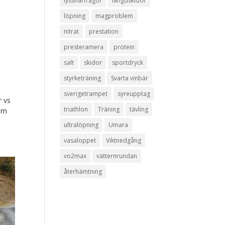
lyssnarfrågor
längdskidor
löpning
magproblem
nitrat
prestation
presteramera
protein
salt
skidor
sportdryck
styrketräning
Svarta vinbär
sverigetrampet
syreupptag
r vs
triathlon
Träning
tävling
som
ultralöpning
Umara
vasaloppet
Viktnedgång
vo2max
vätternrundan
återhämtning