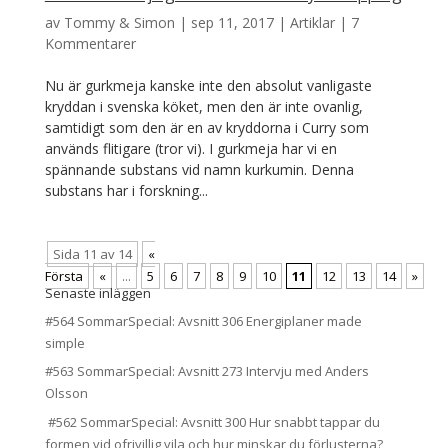
av
Tommy & Simon
|
sep 11, 2017
|
Artiklar
|
7
Kommentarer
Nu är gurkmeja kanske inte den absolut vanligaste
kryddan i svenska köket, men den är inte ovanlig,
samtidigt som den är en av kryddorna i Curry som
används flitigare (tror vi). I gurkmeja har vi en
spännande substans vid namn kurkumin. Denna
substans har i forskning...
Sida 11 av 14
«
Första
«
...
5
6
7
8
9
10
11
12
13
14
»
Senaste inläggen
#564 SommarSpecial: Avsnitt 306 Energiplaner made
simple
#563 SommarSpecial: Avsnitt 273 Intervju med Anders
Olsson
#562 SommarSpecial: Avsnitt 300 Hur snabbt tappar du
formen vid ofrivillig vila och hur minskar du förlusterna?