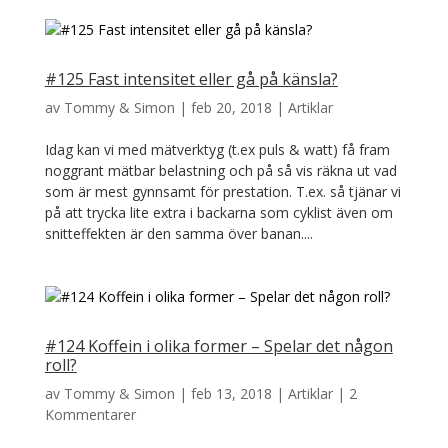
#125 Fast intensitet eller gå på känsla?
av
Tommy & Simon
|
feb 20, 2018
|
Artiklar
Idag kan vi med mätverktyg (t.ex puls & watt) få fram
noggrant mätbar belastning och på så vis räkna ut vad
som är mest gynnsamt för prestation. T.ex. så tjänar vi
på att trycka lite extra i backarna som cyklist även om
snitteffekten är den samma över banan....
#124 Koffein i olika former – Spelar det någon
roll?
av
Tommy & Simon
|
feb 13, 2018
|
Artiklar
|
2
Kommentarer