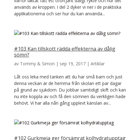
varför laktat fått ett oförtjänt dåligt rykte och hur det
används av kroppen. I del 2 dyker vi ner i de praktiska
applikationerna och ser hur du kan använda...
#103 Kan tillskott rädda effekterna av dålig
sömn?
av
Tommy & Simon
|
sep 19, 2017
|
Artiklar
Låt oss leka med tanken att du har små barn och just
denna veckan är de hemma från skolan ett par dagar
på grund av sjukdom. Du jobbar samtidigt skift och kan
nu inte koppla av och få den sömnen du verkligen hade
behövt. Vi har alla nån gång upplevt känslan av...
#102 Gurkmeja ger försämrat kolhydratupptag