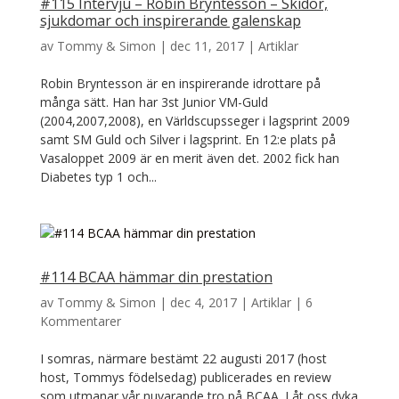
#115 Intervju – Robin Bryntesson – Skidor,
sjukdomar och inspirerande galenskap
av
Tommy & Simon
|
dec 11, 2017
|
Artiklar
Robin Bryntesson är en inspirerande idrottare på
många sätt. Han har 3st Junior VM-Guld
(2004,2007,2008), en Världscupsseger i lagsprint 2009
samt SM Guld och Silver i lagsprint. En 12:e plats på
Vasaloppet 2009 är en merit även det. 2002 fick han
Diabetes typ 1 och...
#114 BCAA hämmar din prestation
av
Tommy & Simon
|
dec 4, 2017
|
Artiklar
|
6
Kommentarer
I somras, närmare bestämt 22 augusti 2017 (host
host, Tommys födelsedag) publicerades en review
som utmanar vår nuvarande tro på BCAA. Låt oss dyka