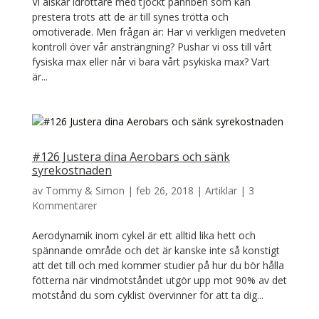
Vi älskar idrottare med tjockt pannben som kan
prestera trots att de är till synes trötta och
omotiverade. Men frågan är: Har vi verkligen medveten
kontroll över vår ansträngning? Pushar vi oss till vårt
fysiska max eller når vi bara vårt psykiska max? Vart
är...
#126 Justera dina Aerobars och sänk
syrekostnaden
av
Tommy & Simon
|
feb 26, 2018
|
Artiklar
|
3
Kommentarer
Aerodynamik inom cykel är ett alltid lika hett och
spännande område och det är kanske inte så konstigt
att det till och med kommer studier på hur du bör hålla
fötterna när vindmotståndet utgör upp mot 90% av det
motstånd du som cyklist övervinner för att ta dig...