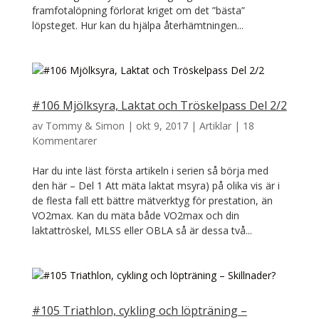
framfotalöpning förlorat kriget om det ”bästa”
löpsteget. Hur kan du hjälpa återhämtningen...
#106 Mjölksyra, Laktat och Tröskelpass Del 2/2
av
Tommy & Simon
|
okt 9, 2017
|
Artiklar
|
18
Kommentarer
Har du inte läst första artikeln i serien så börja med
den här – Del 1 Att mäta laktat msyra) på olika vis är i
de flesta fall ett bättre mätverktyg för prestation, än
VO2max. Kan du mäta både VO2max och din
laktattröskel, MLSS eller OBLA så är dessa två...
#105 Triathlon, cykling och löpträning –