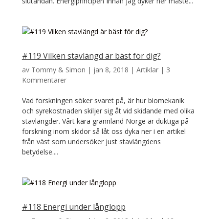
slutändan. Energiprincipen Innan jag dyker ner måste...
#119 Vilken stavlängd är bäst för dig?
av
Tommy & Simon
|
jan 8, 2018
|
Artiklar
|
3
Kommentarer
Vad forskningen söker svaret på, är hur biomekanik
och syrekostnaden skiljer sig åt vid skidande med olika
stavlängder. Vårt kära grannland Norge är duktiga på
forskning inom skidor så låt oss dyka ner i en artikel
från väst som undersöker just stavlängdens
betydelse....
#118 Energi under långlopp