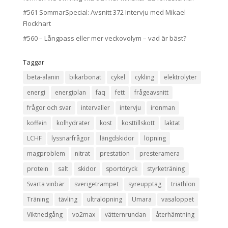
#561 SommarSpecial: Avsnitt 372 Intervju med Mikael
Flockhart
#560 – Långpass eller mer veckovolym – vad är bäst?
Taggar
beta-alanin
bikarbonat
cykel
cykling
elektrolyter
energi
energiplan
faq
fett
frågeavsnitt
frågor och svar
intervaller
intervju
ironman
koffein
kolhydrater
kost
kosttillskott
laktat
LCHF
lyssnarfrågor
längdskidor
löpning
magproblem
nitrat
prestation
presteramera
protein
salt
skidor
sportdryck
styrketräning
Svarta vinbär
sverigetrampet
syreupptag
triathlon
Träning
tävling
ultralöpning
Umara
vasaloppet
Viktnedgång
vo2max
vätternrundan
återhämtning