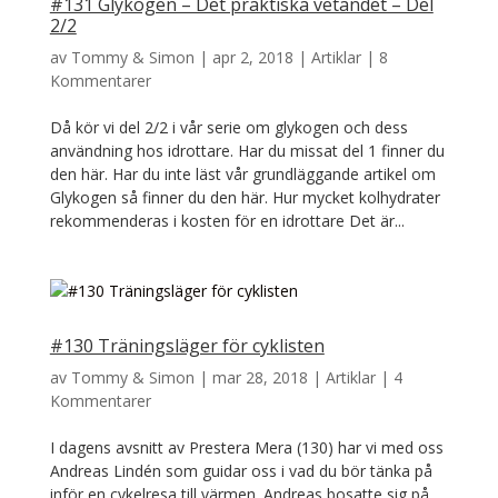
#131 Glykogen – Det praktiska vetandet – Del
2/2
av
Tommy & Simon
|
apr 2, 2018
|
Artiklar
|
8
Kommentarer
Då kör vi del 2/2 i vår serie om glykogen och dess
användning hos idrottare. Har du missat del 1 finner du
den här. Har du inte läst vår grundläggande artikel om
Glykogen så finner du den här. Hur mycket kolhydrater
rekommenderas i kosten för en idrottare Det är...
#130 Träningsläger för cyklisten
av
Tommy & Simon
|
mar 28, 2018
|
Artiklar
|
4
Kommentarer
I dagens avsnitt av Prestera Mera (130) har vi med oss
Andreas Lindén som guidar oss i vad du bör tänka på
inför en cykelresa till värmen. Andreas bosatte sig på