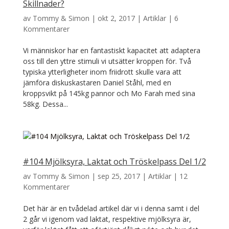
Skillnader?
av
Tommy & Simon
|
okt 2, 2017
|
Artiklar
|
6
Kommentarer
Vi människor har en fantastiskt kapacitet att adaptera
oss till den yttre stimuli vi utsätter kroppen för. Två
typiska ytterligheter inom friidrott skulle vara att
jämföra diskuskastaren Daniel Ståhl, med en
kroppsvikt på 145kg pannor och Mo Farah med sina
58kg. Dessa...
#104 Mjölksyra, Laktat och Tröskelpass Del 1/2
av
Tommy & Simon
|
sep 25, 2017
|
Artiklar
|
12
Kommentarer
Det här är en tvådelad artikel där vi i denna samt i del
2 går vi igenom vad laktat, respektive mjölksyra är,