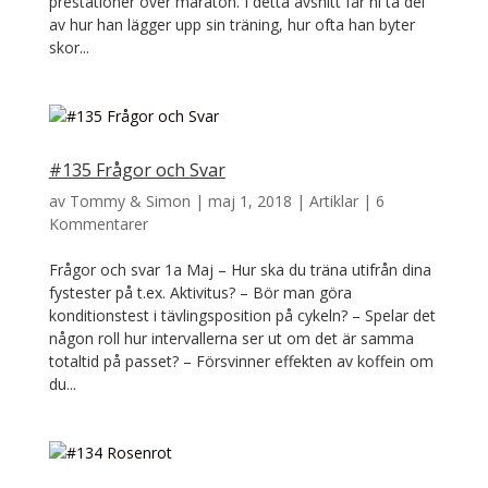
prestationer över maraton. I detta avsnitt får ni ta del
av hur han lägger upp sin träning, hur ofta han byter
skor...
#135 Frågor och Svar
av
Tommy & Simon
|
maj 1, 2018
|
Artiklar
|
6
Kommentarer
Frågor och svar 1a Maj – Hur ska du träna utifrån dina
fystester på t.ex. Aktivitus? – Bör man göra
konditionstest i tävlingsposition på cykeln? – Spelar det
någon roll hur intervallerna ser ut om det är samma
totaltid på passet? – Försvinner effekten av koffein om
du...