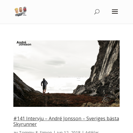
#141 Intervju – André Jonsson – Sveriges bästa
Skyrunner
av
Tommy & Simon
|
jun 12, 2018
|
Artiklar