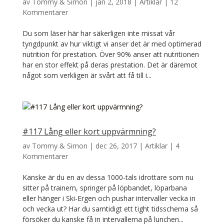
av
Tommy & Simon
|
jan 2, 2018
|
Artiklar
|
12
Kommentarer
Du som läser här har säkerligen inte missat vår
tyngdpunkt av hur viktigt vi anser det är med optimerad
nutrition för prestation. Över 90% anser att nutritionen
har en stor effekt på deras prestation. Det är däremot
något som verkligen är svårt att få till i...
#117 Lång eller kort uppvärmning?
av
Tommy & Simon
|
dec 26, 2017
|
Artiklar
|
4
Kommentarer
Kanske är du en av dessa 1000-tals idrottare som nu
sitter på trainern, springer på löpbandet, löparbana
eller hänger i Ski-Ergen och pushar intervaller vecka in
och vecka ut? Har du samtidigt ett tight tidsschema så
försöker du kanske få in intervallerna på lunchen...